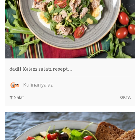
dadli Kələm salatı resept…
Kulinariya.az
Salat
ORTA