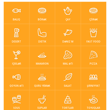
Sous
Suplar
Tortlar
Toyuqlar
Yemek resepti
BALIQ
BÖRƏK
ÇAY
ÇÖRƏK
faydali melumat
Əlaqə
DESERT
DIETIK
DƏNIZ M
FAST FOOD
Giriş / Qeydiyat
İÇKILƏR
MAKARON
MAL ƏTI
PIZZA
QOYUN ƏTI
QURU YEMƏK
SALAT
ŞIRNIYYAT
SOUS
SUPLAR
TORTLAR
TOYUQLAR