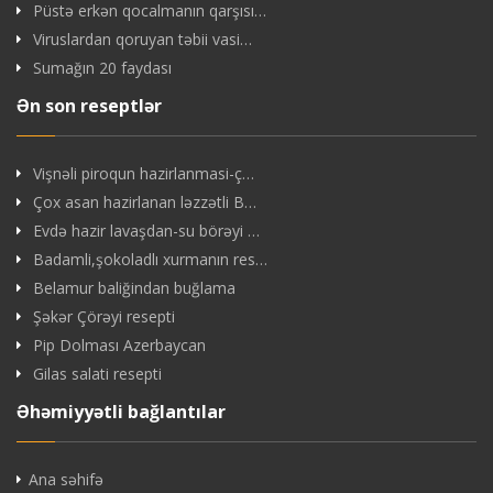
Püstə erkən qocalmanın qarşısı…
Viruslardan qoruyan təbii vasi…
Sumağın 20 faydası
Ən son reseptlər
Vişnəli piroqun hazirlanmasi-ç…
Çox asan hazirlanan ləzzətli B…
Evdə hazir lavaşdan-su börəyi …
Badamli,şokoladlı xurmanın res…
Belamur baliğindan buğlama
Şəkər Çörəyi resepti
Pip Dolması Azerbaycan
Gilas salati resepti
Əhəmiyyətli bağlantılar
Ana səhifə