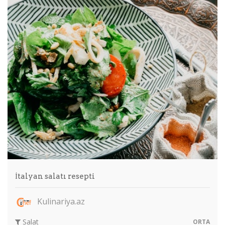
İtalyan salatı resepti
Kulinariya.az
Salat
ORTA