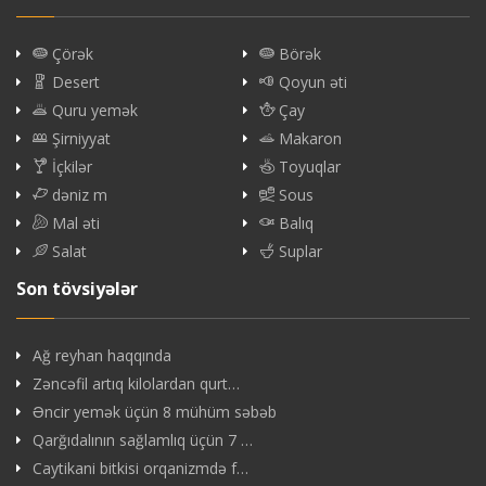
Çörək
Börək
Desert
Qoyun əti
Quru yemək
Çay
Şirniyyat
Makaron
İçkilər
Toyuqlar
dəniz m
Sous
Mal əti
Balıq
Salat
Suplar
Son tövsiyələr
Ağ reyhan haqqında
Zəncəfil artıq kilolardan qurt…
Əncir yemək üçün 8 mühüm səbəb
Qarğıdalının sağlamlıq üçün 7 …
Caytikani bitkisi orqanizmdə f…