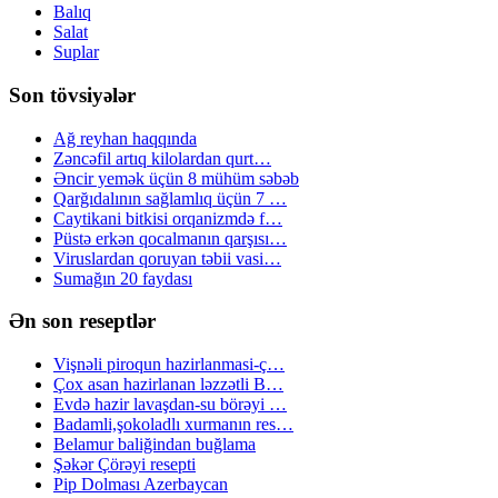
Balıq
Salat
Suplar
Son tövsiyələr
Ağ reyhan haqqında
Zəncəfil artıq kilolardan qurt…
Əncir yemək üçün 8 mühüm səbəb
Qarğıdalının sağlamlıq üçün 7 …
Caytikani bitkisi orqanizmdə f…
Püstə erkən qocalmanın qarşısı…
Viruslardan qoruyan təbii vasi…
Sumağın 20 faydası
Ən son reseptlər
Vişnəli piroqun hazirlanmasi-ç…
Çox asan hazirlanan ləzzətli B…
Evdə hazir lavaşdan-su börəyi …
Badamli,şokoladlı xurmanın res…
Belamur baliğindan buğlama
Şəkər Çörəyi resepti
Pip Dolması Azerbaycan