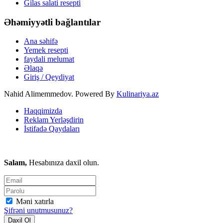
Gilas salati resepti
Əhəmiyyətli bağlantılar
Ana səhifə
Yemek resepti
faydali melumat
Əlaqə
Giriş / Qeydiyat
Nahid Alimemmedov. Powered By
Kulinariya.az
Haqqimizda
Reklam Yerləşdirin
İstifadə Qaydaları
Salam,
Hesabınıza daxil olun.
Məni xatırla
Şifrəni unutmusunuz?
Daxil Ol