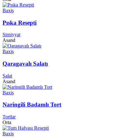
Baxiş
Pıska Resepti
Şirniyyat
Asand
Baxiş
Qaragavalı Salatı
Salat
Asand
Baxiş
Naringili Badamlı Tort
Tortlar
Orta
Baxiş