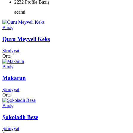
2232 Profilə Baxiş
acami
Baxiş
Quru Meyveli Keks
Şirniyyat
Orta
Baxiş
Makarun
Şirniyyat
Orta
Baxiş
Şokoladlı Beze
Şirniyyat