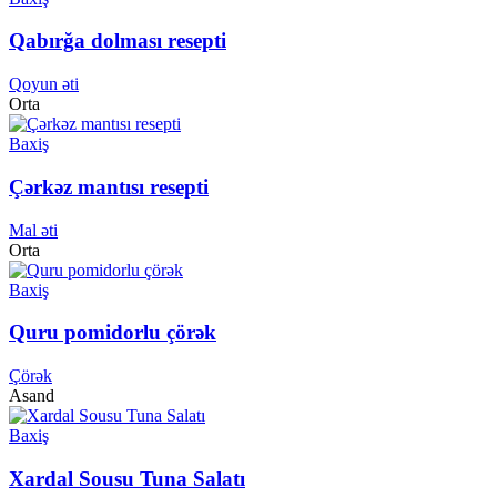
Qabırğa dolması resepti
Qoyun əti
Orta
Baxiş
Çərkəz mantısı resepti
Mal əti
Orta
Baxiş
Quru pomidorlu çörək
Çörək
Asand
Baxiş
Xardal Sousu Tuna Salatı