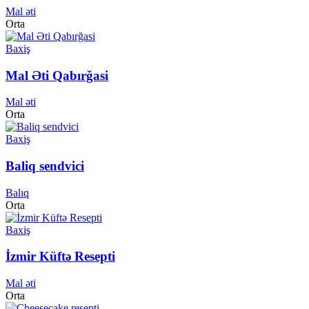
Mal əti
Orta
Baxiş
Mal Əti Qabırğasi
Mal əti
Orta
Baxiş
Baliq sendvici
Balıq
Orta
Baxiş
İzmir Küftə Resepti
Mal əti
Orta