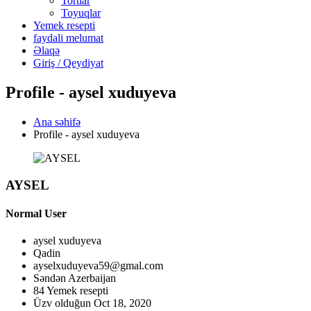
Tortlar
Toyuqlar
Yemek resepti
faydali melumat
Əlaqə
Giriş / Qeydiyat
Profile - aysel xuduyeva
Ana səhifə
Profile - aysel xuduyeva
AYSEL
Normal User
aysel xuduyeva
Qadin
ayselxuduyeva59@gmal.com
Səndən
Azerbaijan
84 Yemek resepti
Üzv olduğun
Oct 18, 2020