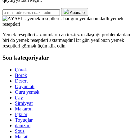
qeydiyyatdan keçin.
Abunə ol
Yemek reseptleri - xanımların ən tez-tez rastlaşdığı problemlərdən
biri də yemek reseptleri axtarmaqdır.Hər gün yenilənən yemek
reseptleri görmək üçün klik edin
Son kateqoriyalar
Çörək
Börək
Desert
Qoyun əti
Quru yemək
Çay
Şirniyyat
Makaron
İçkilər
Toyuqlar
dəniz m
Sous
Mal əti