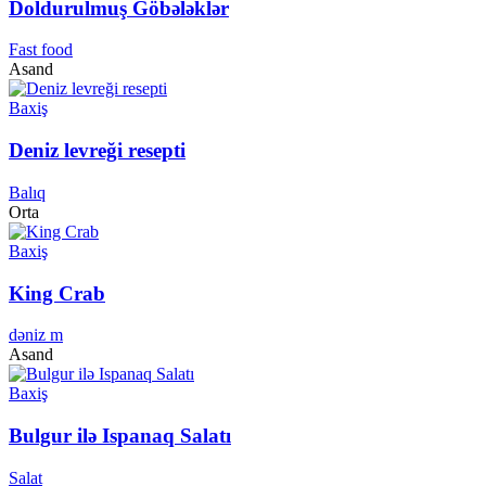
Doldurulmuş Göbələklər
Fast food
Asand
Baxiş
Deniz levreği resepti
Balıq
Orta
Baxiş
King Crab
dəniz m
Asand
Baxiş
Bulgur ilə Ispanaq Salatı
Salat