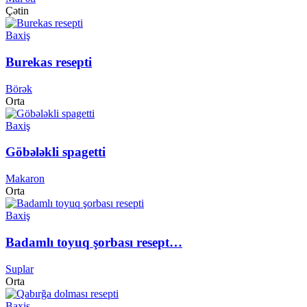
Çətin
Baxiş
Burekas resepti
Börək
Orta
Baxiş
Göbələkli spagetti
Makaron
Orta
Baxiş
Badamlı toyuq şorbası resept…
Suplar
Orta
Baxiş