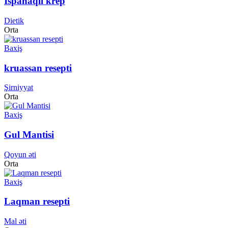
İspanaqlı krep
Dietik
Orta
Baxiş
kruassan resepti
Şirniyyat
Orta
Baxiş
Gul Mantisi
Qoyun əti
Orta
Baxiş
Laqman resepti
Mal əti