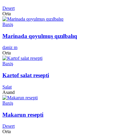
Desert
Orta
Baxiş
Marinada qoyulmuş qızılbalıq
dəniz m
Orta
Baxiş
Kartof salat resepti
Salat
Asand
Baxiş
Makarun resepti
Desert
Orta