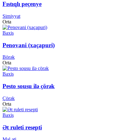
Fıstıqlı peçenye
Şirniyyat
Orta
Baxiş
Penovani (xaçapuri)
Börək
Orta
Baxiş
Pesto sousu ilə çörək
Çörək
Orta
Baxiş
Ət ruleti resepti
Mal əti