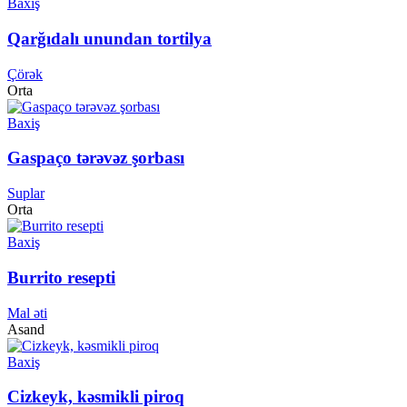
Baxiş
Qarğıdalı unundan tortilya
Çörək
Orta
Baxiş
Gaspaço tərəvəz şorbası
Suplar
Orta
Baxiş
Burrito resepti
Mal əti
Asand
Baxiş
Cizkeyk, kəsmikli piroq