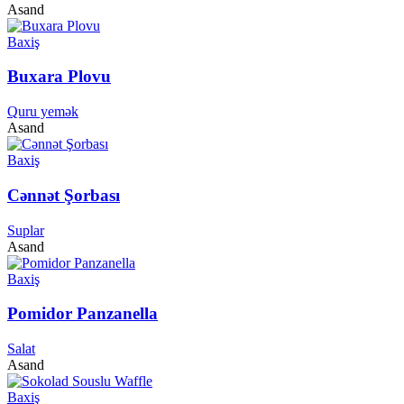
Asand
Baxiş
Buxara Plovu
Quru yemək
Asand
Baxiş
Cənnət Şorbası
Suplar
Asand
Baxiş
Pomidor Panzanella
Salat
Asand
Baxiş