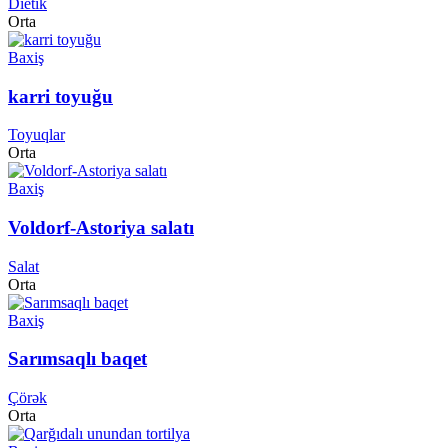
Dietik
Orta
Baxiş
karri toyuğu
Toyuqlar
Orta
Baxiş
Voldorf-Astoriya salatı
Salat
Orta
Baxiş
Sarımsaqlı baqet
Çörək
Orta