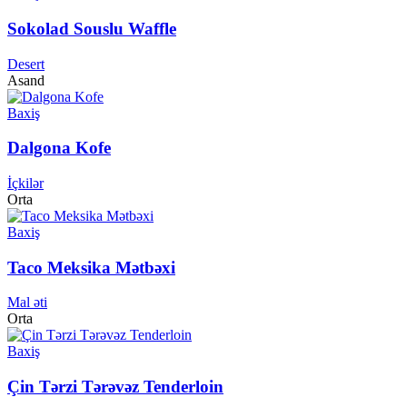
Sokolad Souslu Waffle
Desert
Asand
Baxiş
Dalgona Kofe
İçkilər
Orta
Baxiş
Taco Meksika Mətbəxi
Mal əti
Orta
Baxiş
Çin Tərzi Tərəvəz Tenderloin