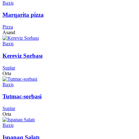
Baxiş
Marqarita pizza
Pizza
Asand
Baxiş
Kereviz Sorbası
Suplar
Orta
Baxiş
Tutmac-sorbasi
Suplar
Orta
Baxiş
Ispanaq Salatı