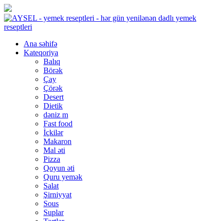
Ana səhifə
Kateqoriya
Balıq
Börək
Çay
Çörək
Desert
Dietik
dəniz m
Fast food
İçkilər
Makaron
Mal əti
Pizza
Qoyun əti
Quru yemək
Salat
Şirniyyat
Sous
Suplar