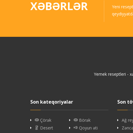
XƏBƏRLƏR
Yeni resep
qeydiyyatd
Yemek reseptleri - x
Son kateqoriyalar
Son tö
Çörək
Börək
Ağ re
Desert
Qoyun əti
Zəncəf