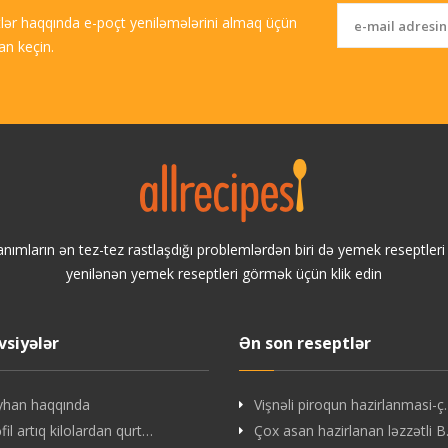
tlər haqqında e-poçt yeniləmələrini almaq üçün
an keçin.
anımların ən tez-tez rastlaşdığı problemlərdən biri də yemek reseptler
yenilənən yemek reseptleri görmək üçün klik edin
vsiyələr
Ən son reseptlər
yhan haqqında
Vişnəli piroqun hazirlanmasi-
il artıq kilolardan qurt…
Çox asan hazirlanan ləzzətli 