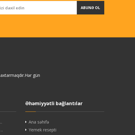
ABUNƏ OL
i axtarmaqdır.Hər gün
Əhəmiyyətli bağlantılar
ç…
Ana səhifə
B…
Yemek resepti