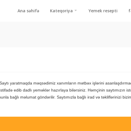
Ana səhifə
Kateqoriya
Yemek resepti
f
b. Saytı yaratmaqda məqsədimiz xanımların mətbəx işlərini asanlaşdırm
 istifadə edib dadlı yeməklər hazırlaya bilərsiniz. Həmçinin saytımızın 
unla bağlı məlumat göndərilir. Saytımızla bağlı irad və təkliflərinizi biz