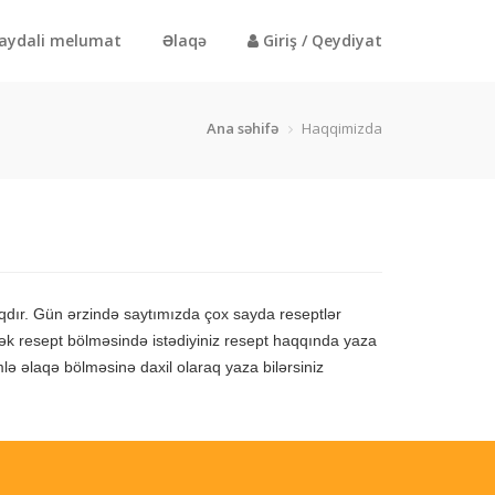
aydali melumat
Əlaqə
Giriş / Qeydiyat
Ana səhifə
Haqqimizda
aqdır. Gün ərzində saytımızda çox sayda reseptlər
istək resept bölməsində istədiyiniz resept haqqında yaza
imlə əlaqə bölməsinə daxil olaraq yaza bilərsiniz