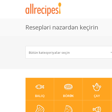
Resepləri nəzərdən keçirin
Bütün kateqoriyalar seçin
BALIQ
BÖRƏK
ÇAY