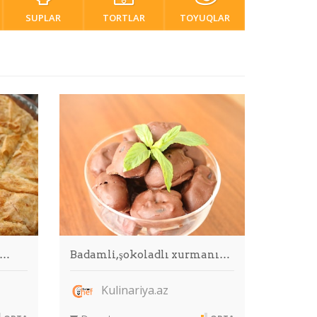
SUPLAR
TORTLAR
TOYUQLAR
ö…
Badamli,şokoladlı xurmanı…
Kulinariya.az