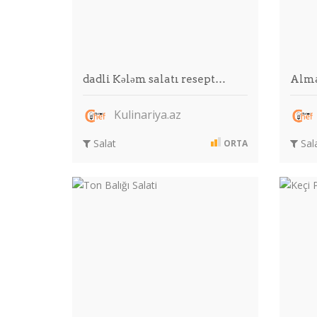
dadli Kələm salatı resept…
Alma
Kulinariya.az
Salat
Sal
ORTA