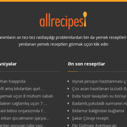
anımların ən tez-tez rastlaşdığı problemlərdən biri də yemek reseptler
yenilənən yemek reseptleri görmək üçün klik edin
vsiyələr
Ən son reseptlər
yhan haqqında
Vişnəli piroqun hazirlanmasi-
il artıq kilolardan qurt…
Çox asan hazirlanan ləzzətli 
 yemək üçün 8 mühüm səbəb
Evdə hazir lavaşdan-su börəyi
dalının sağlamlıq üçün 7 …
Badamli,şokoladlı xurmanın r
kani bitkisi orqanizmdə f…
Belamur baliğindan buğlama
 erkən qocalmanın qarşısı…
Şəkər Çörəyi resepti
lardan qoruyan təbii vasi…
Pip Dolması Azerbaycan