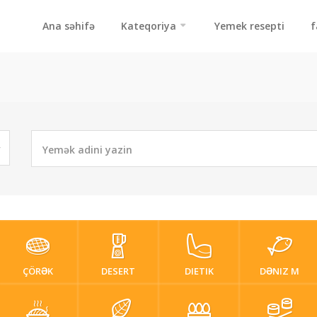
Ana səhifə
Kateqoriya
Yemek resepti
f
ÇÖRƏK
DESERT
DIETIK
DƏNIZ M