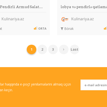
 Pendirli Armud Salat…
lobya və pendirlə qatlam
Kulinariya.az
Kulinariya.az
at
Börək
ORTA
1
2
3
Last
tlər haqqında e-poçt yeniləmələrini almaq üçün
an keçin.