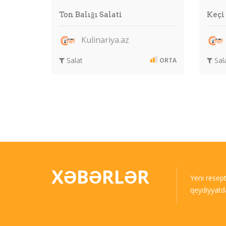
Ton Balığı Salati
Keçi
Kulinariya.az
Salat
Sal
ORTA
XƏBƏRLƏR
Yeni resep
qeydiyyatd