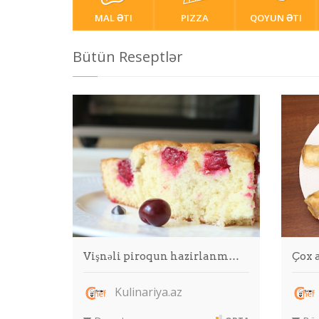
MAL ƏTI
PIZZA
QOYUN ƏTI
Bütün Reseptlər
Vişnəli piroqun hazirlanm…
Çox 
Kulinariya.az