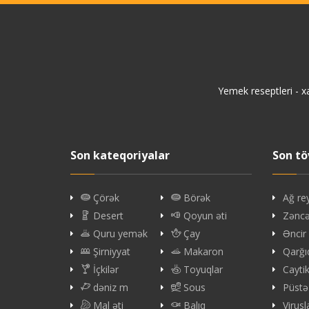
Yemek reseptleri - x
Son kateqoriyalar
Son tö
Çörək
Börək
Ağ re
Desert
Qoyun əti
Zəncəf
Quru yemək
Çay
Əncir
Şirniyyat
Makaron
Qarğı
İçkilər
Toyuqlar
Cayti
dəniz m
Sous
Püstə
Mal əti
Balıq
Virus