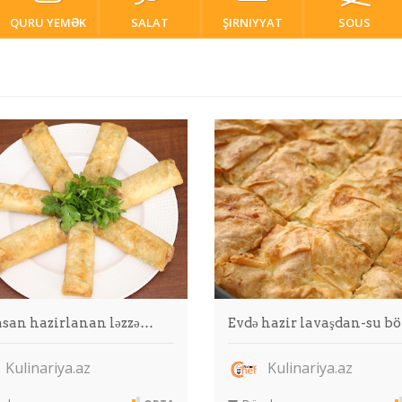
QURU YEMƏK
SALAT
ŞIRNIYYAT
SOUS
asan hazirlanan ləzzə…
Evdə hazir lavaşdan-su b
Kulinariya.az
Kulinariya.az