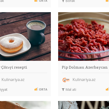
ək
Börək
ORTA
 Çörəyi resepti
Pip Dolması Azerbaycan
Kulinariya.az
Kulinariya.az
iyyat
Mal əti
ORTA