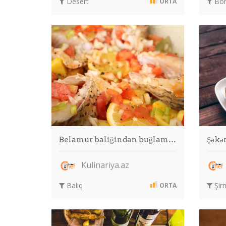
Desert
Bör
ORTA
Belamur baliğindan buğlam…
Şəkər
Kulinariya.az
Balıq
Şirn
ORTA