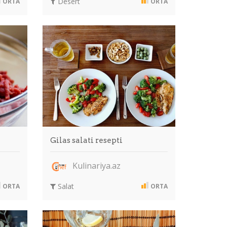
Desert
ORTA
ORTA
Gilas salati resepti
Kulinariya.az
Salat
ORTA
ORTA