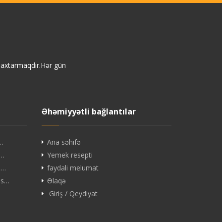
i axtarmaqdır.Hər gün
Əhəmiyyətli bağlantılar
ç…
Ana səhifə
B…
Yemek resepti
 …
faydali melumat
es…
Əlaqə
Giriş / Qeydiyat