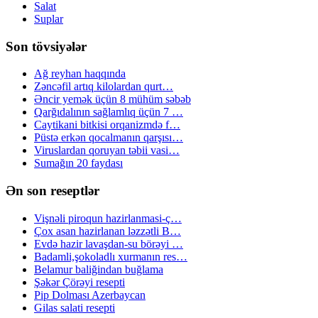
Salat
Suplar
Son tövsiyələr
Ağ reyhan haqqında
Zəncəfil artıq kilolardan qurt…
Əncir yemək üçün 8 mühüm səbəb
Qarğıdalının sağlamlıq üçün 7 …
Caytikani bitkisi orqanizmdə f…
Püstə erkən qocalmanın qarşısı…
Viruslardan qoruyan təbii vasi…
Sumağın 20 faydası
Ən son reseptlər
Vişnəli piroqun hazirlanmasi-ç…
Çox asan hazirlanan ləzzətli B…
Evdə hazir lavaşdan-su börəyi …
Badamli,şokoladlı xurmanın res…
Belamur baliğindan buğlama
Şəkər Çörəyi resepti
Pip Dolması Azerbaycan
Gilas salati resepti