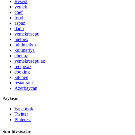
Resept
yemek
chef
food
aspaz
dadli
yemekresepti
metbex
millimetbex
kulunariya
chef.az
yemekresepti.az
recipe.az
cooking
kitchen
restaurant
Azerbaycan
Paylaşın:
Facebook
Twitter
Pinterest
Son tövsiyələr