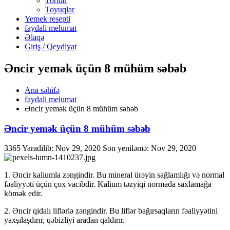
Tortlar
Toyuqlar
Yemek resepti
faydali melumat
Əlaqə
Giriş / Qeydiyat
Əncir yemək üçün 8 mühüm səbəb
Ana səhifə
faydali melumat
Əncir yemək üçün 8 mühüm səbəb
Əncir yemək üçün 8 mühüm səbəb
3365
Yaradilib: Nov 29, 2020
Son yeniləmə: Nov 29, 2020
1. Əncir kaliumla zəngindir. Bu mineral ürəyin sağlamlığı və normal
fəaliyyəti üçün çox vacibdir. Kalium təzyiqi normada saxlamağa
kömək edir.
2. Əncir qidalı liflərlə zəngindir. Bu liflər bağırsaqların fəaliyyətini
yaxşılaşdırır, qəbizliyi aradan qaldırır.