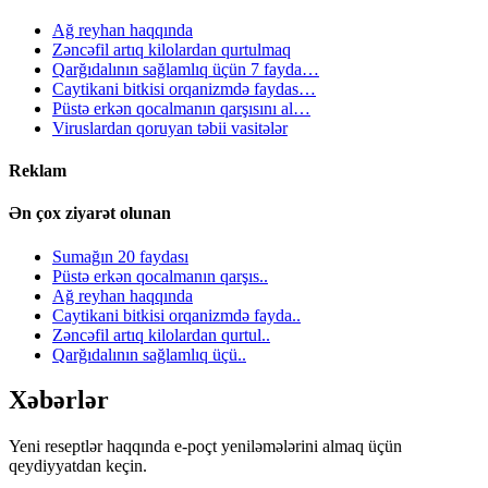
Ağ reyhan haqqında
Zəncəfil artıq kilolardan qurtulmaq
Qarğıdalının sağlamlıq üçün 7 fayda…
Caytikani bitkisi orqanizmdə faydas…
Püstə erkən qocalmanın qarşısını al…
Viruslardan qoruyan təbii vasitələr
Reklam
Ən çox ziyarət olunan
Sumağın 20 faydası
Püstə erkən qocalmanın qarşıs..
Ağ reyhan haqqında
Caytikani bitkisi orqanizmdə fayda..
Zəncəfil artıq kilolardan qurtul..
Qarğıdalının sağlamlıq üçü..
Xəbərlər
Yeni reseptlər haqqında e-poçt yeniləmələrini almaq üçün
qeydiyyatdan keçin.