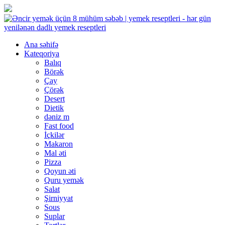
Ana səhifə
Kateqoriya
Balıq
Börək
Çay
Çörək
Desert
Dietik
dəniz m
Fast food
İçkilər
Makaron
Mal əti
Pizza
Qoyun əti
Quru yemək
Salat
Şirniyyat
Sous
Suplar