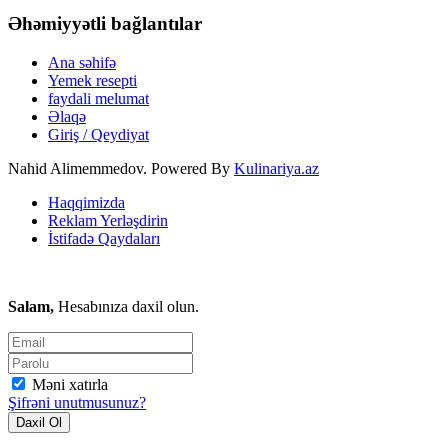
Əhəmiyyətli bağlantılar
Ana səhifə
Yemek resepti
faydali melumat
Əlaqə
Giriş / Qeydiyat
Nahid Alimemmedov. Powered By
Kulinariya.az
Haqqimizda
Reklam Yerləşdirin
İstifadə Qaydaları
Salam,
Hesabınıza daxil olun.
Məni xatırla
Şifrəni unutmusunuz?
Daxil Ol