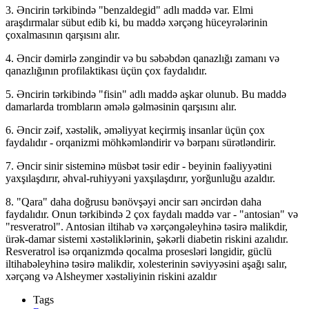
3. Əncirin tərkibində "benzaldegid" adlı maddə var. Elmi
araşdırmalar sübut edib ki, bu maddə xərçəng hüceyrələrinin
çoxalmasının qarşısını alır.
4. Əncir dəmirlə zəngindir və bu səbəbdən qanazlığı zamanı və
qanazlığının profilaktikası üçün çox faydalıdır.
5. Əncirin tərkibində "fisin" adlı maddə aşkar olunub. Bu maddə
damarlarda trombların əmələ gəlməsinin qarşısını alır.
6. Əncir zəif, xəstəlik, əməliyyat keçirmiş insanlar üçün çox
faydalıdır - orqanizmi möhkəmləndirir və bərpanı sürətləndirir.
7. Əncir sinir sisteminə müsbət təsir edir - beyinin fəaliyyətini
yaxşılaşdırır, əhval-ruhiyyəni yaxşılaşdırır, yorğunluğu azaldır.
8. "Qara" daha doğrusu bənövşəyi əncir sarı əncirdən daha
faydalıdır. Onun tərkibində 2 çox faydalı maddə var - "antosian" və
"resveratrol". Antosian iltihab və xərçəngəleyhinə təsirə malikdir,
ürək-damar sistemi xəstəliklərinin, şəkərli diabetin riskini azalıdır.
Resveratrol isə orqanizmdə qocalma prosesləri ləngidir, güclü
iltihabəleyhinə təsirə malikdir, xolesterinin səviyyəsini aşağı salır,
xərçəng və Alsheymer xəstəliyinin riskini azaldır
Tags