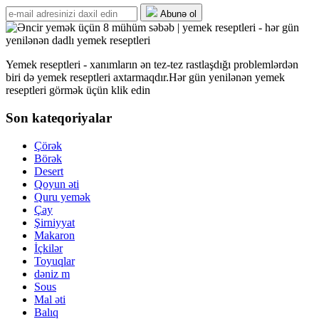
Abunə ol
Yemek reseptleri - xanımların ən tez-tez rastlaşdığı problemlərdən
biri də yemek reseptleri axtarmaqdır.Hər gün yenilənən yemek
reseptleri görmək üçün klik edin
Son kateqoriyalar
Çörək
Börək
Desert
Qoyun əti
Quru yemək
Çay
Şirniyyat
Makaron
İçkilər
Toyuqlar
dəniz m
Sous
Mal əti
Balıq