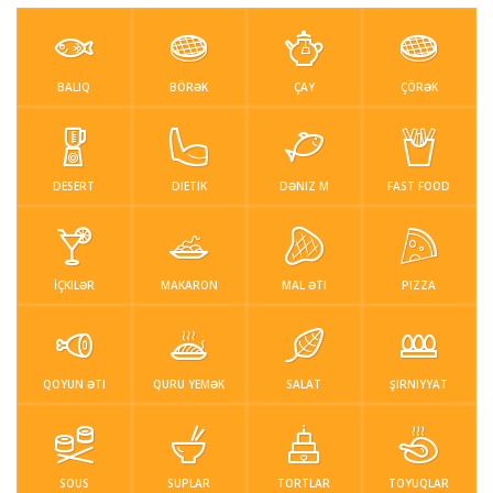
Sous
Suplar
Tortlar
Toyuqlar
Yemek resepti
BALIQ
BÖRƏK
ÇAY
ÇÖRƏK
faydali melumat
Əlaqə
DESERT
DIETIK
DƏNIZ M
FAST FOOD
Giriş / Qeydiyat
İÇKILƏR
MAKARON
MAL ƏTI
PIZZA
QOYUN ƏTI
QURU YEMƏK
SALAT
ŞIRNIYYAT
SOUS
SUPLAR
TORTLAR
TOYUQLAR