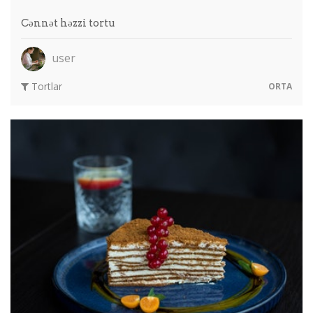
Cənnət həzzi tortu
user
Tortlar
ORTA