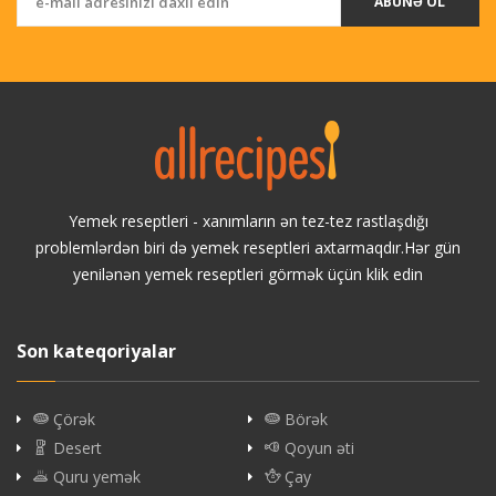
ABUNƏ OL
Yemek reseptleri - xanımların ən tez-tez rastlaşdığı
problemlərdən biri də yemek reseptleri axtarmaqdır.Hər gün
yenilənən yemek reseptleri görmək üçün klik edin
Son kateqoriyalar
Çörək
Börək
Desert
Qoyun əti
Quru yemək
Çay