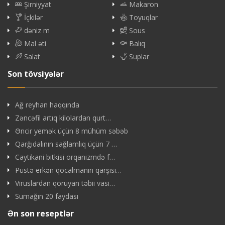
Şirniyyat
Makaron
İçkilər
Toyuqlar
dəniz m
Sous
Mal əti
Balıq
Salat
Suplar
Son tövsiyələr
Ağ reyhan haqqında
Zəncəfil artıq kilolardan qurt…
Əncir yemək üçün 8 mühüm səbəb
Qarğıdalının sağlamlıq üçün 7 …
Caytikani bitkisi orqanizmdə f…
Püstə erkən qocalmanın qarşısı…
Viruslardan qoruyan təbii vasi…
Sumağın 20 faydası
Ən son reseptlər