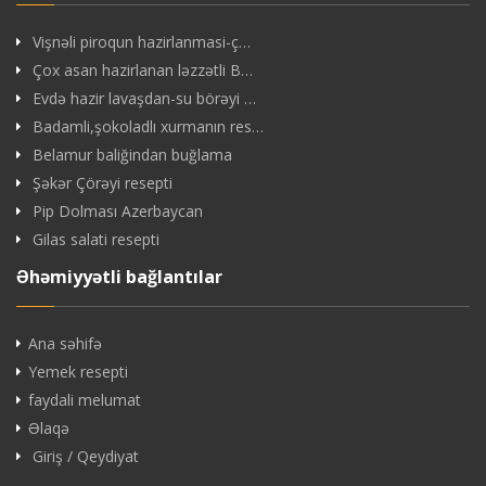
Vişnəli piroqun hazirlanmasi-ç…
Çox asan hazirlanan ləzzətli B…
Evdə hazir lavaşdan-su börəyi …
Badamli,şokoladlı xurmanın res…
Belamur baliğindan buğlama
Şəkər Çörəyi resepti
Pip Dolması Azerbaycan
Gilas salati resepti
Əhəmiyyətli bağlantılar
Ana səhifə
Yemek resepti
faydali melumat
Əlaqə
Giriş / Qeydiyat