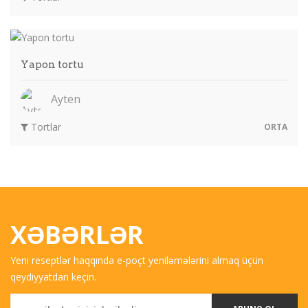
Yapon tortu
Ayten
Tortlar
ORTA
XƏBƏRLƏR
Yeni reseptlər haqqında e-poçt yeniləmələrini almaq üçün
qeydiyyatdan keçin.