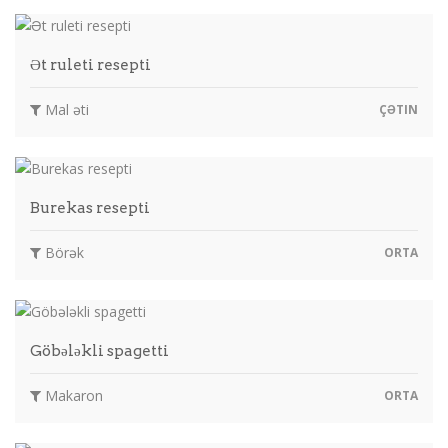
Ət ruleti resepti
Mal əti
ÇƏTIN
Burekas resepti
Börək
ORTA
Göbələkli spagetti
Makaron
ORTA