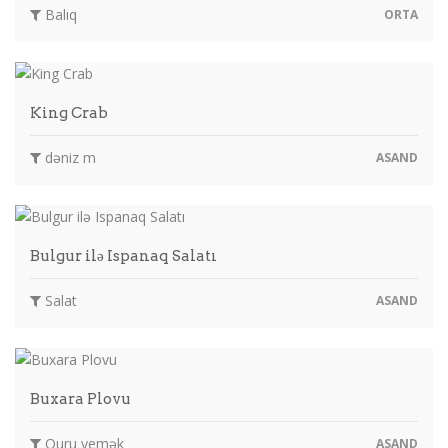
Balıq
ORTA
King Crab
dəniz m
ASAND
Bulgur ilə Ispanaq Salatı
Salat
ASAND
Buxara Plovu
Quru yemək
ASAND