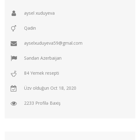
Sous
Suplar
Tortlar
Toyuqlar
aysel xuduyeva
Yemek resepti
Qadin
faydali melumat
Əlaqə
ayselxuduyeva59@gmal.com
Giriş / Qeydiyat
Səndən
Azerbaijan
84 Yemek resepti
Üzv olduğun
Oct 18, 2020
2233 Profilə Baxiş