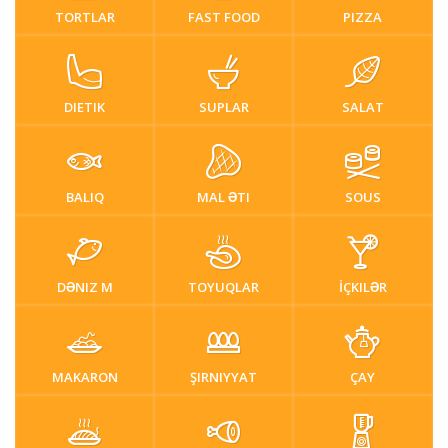
TORTLAR
FAST FOOD
PIZZA
DIETIK
SUPLAR
SALAT
BALIQ
MAL ƏTI
SOUS
DƏNIZ M
TOYUQLAR
İÇKILƏR
MAKARON
ŞIRNIYYAT
ÇAY