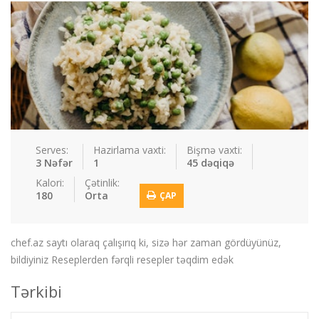
Sous
Suplar
Tortlar
Toyuqlar
Yemek resepti
faydali melumat
Əlaqə
Giriş / Qeydiyat
Serves:
Hazirlama vaxti:
Bişmə vaxti:
3 Nəfər
1
45 dəqiqə
Kalori:
Çətinlik:
180
Orta
ÇAP
chef.az saytı olaraq çalışırıq ki, sizə hər zaman gördüyünüz,
bildiyiniz Reseplerden fərqli resepler təqdim edək
Tərkibi