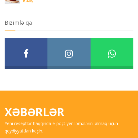
Baxiş
Bizimlə qal
XƏBƏRLƏR
Yeni reseptlər haqqında e-poçt yeniləmələrini almaq üçün
qeydiyyatdan keçin.