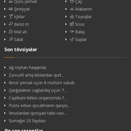
Quru yemək
Çay
Şirniyyat
Makaron
İçkilər
Toyuqlar
dəniz m
Sous
Mal əti
Balıq
Salat
Suplar
Son tövsiyələr
Ağ reyhan haqqında
Zəncəfil artıq kilolardan qurt…
Əncir yemək üçün 8 mühüm səbəb
Qarğıdalının sağlamlıq üçün 7 …
Caytikani bitkisi orqanizmdə f…
Püstə erkən qocalmanın qarşısı…
Viruslardan qoruyan təbii vasi…
Sumağın 20 faydası
Ən son reseptlər