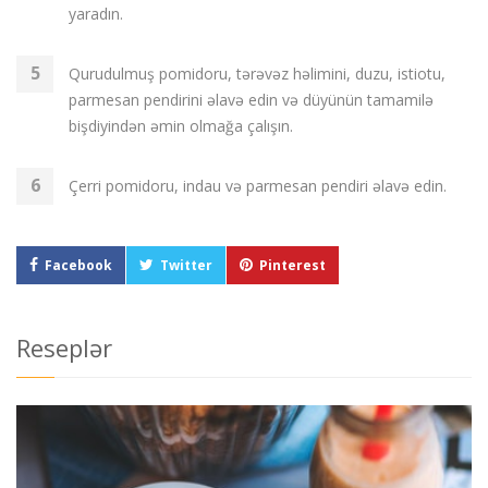
yaradın.
Qurudulmuş pomidoru, tərəvəz həlimini, duzu, istiotu,
parmesan pendirini əlavə edin və düyünün tamamilə
bişdiyindən əmin olmağa çalışın.
Çerri pomidoru, indau və parmesan pendiri əlavə edin.
Facebook
Twitter
Pinterest
Reseplər