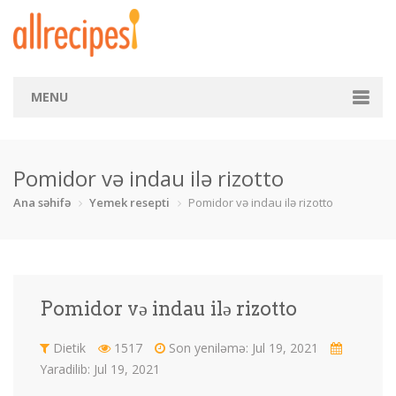
MENU
Ana səhifə
Pomidor və indau ilə rizotto
Kateqoriya
Ana səhifə
Yemek resepti
Pomidor və indau ilə rizotto
Balıq
Börək
Çay
Çörək
Desert
Dietik
dəniz m
Fast food
Pomidor və indau ilə rizotto
İçkilər
Makaron
Mal əti
Pizza
Dietik
1517
Son yeniləmə: Jul 19, 2021
Qoyun əti
Quru yemək
Salat
Şirniyyat
Yaradilib: Jul 19, 2021