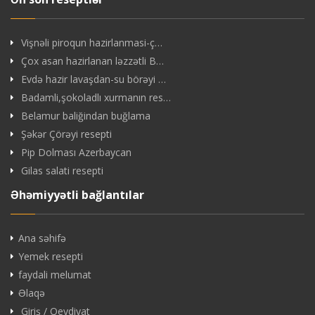
Vişnəli piroqun hazirlanmasi-ç…
Çox asan hazirlanan ləzzətli B…
Evdə hazir lavaşdan-su börəyi …
Badamli,şokoladlı xurmanın res…
Belamur baliğindan buğlama
Şəkər Çörəyi resepti
Pip Dolması Azerbaycan
Gilas salati resepti
Əhəmiyyətli bağlantılar
Ana səhifə
Yemek resepti
faydali melumat
Əlaqə
Giriş / Qeydiyat