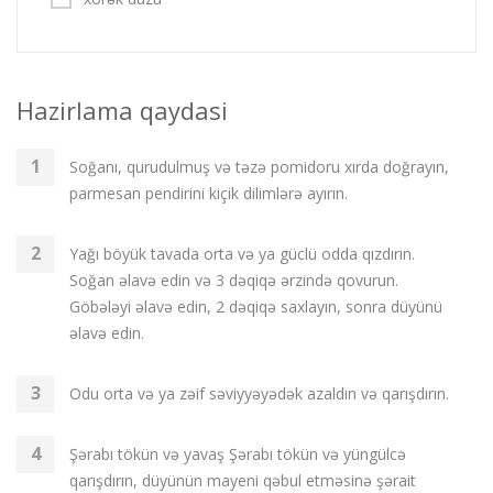
Hazirlama qaydasi
Soğanı, qurudulmuş və təzə pomidoru xırda doğrayın,
parmesan pendirini kiçik dilimlərə ayırın.
Yağı böyük tavada orta və ya güclü odda qızdırın.
Soğan əlavə edin və 3 dəqiqə ərzində qovurun.
Göbələyi əlavə edin, 2 dəqiqə saxlayın, sonra düyünü
əlavə edin.
Odu orta və ya zəif səviyyəyədək azaldın və qarışdırın.
Şərabı tökün və yavaş Şərabı tökün və yüngülcə
qarışdırın, düyünün mayeni qəbul etməsinə şərait