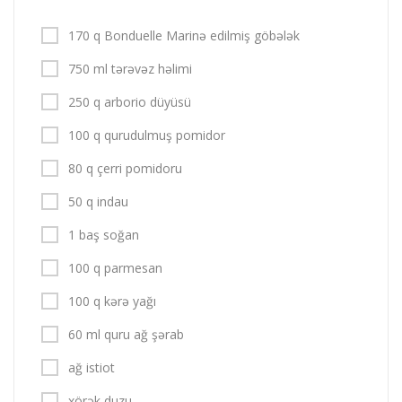
170 q Bonduelle Marinə edilmiş göbələk
750 ml tərəvəz həlimi
250 q arborio düyüsü
100 q qurudulmuş pomidor
80 q çerri pomidoru
50 q indau
1 baş soğan
100 q parmesan
100 q kərə yağı
60 ml quru ağ şərab
ağ istiot
xörək duzu