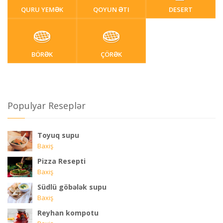
QURU YEMƏK
QOYUN ƏTI
DESERT
BÖRƏK
ÇÖRƏK
Populyar Reseplər
Toyuq supu
Baxiş
Pizza Resepti
Baxiş
Südlü göbələk supu
Baxiş
Reyhan kompotu