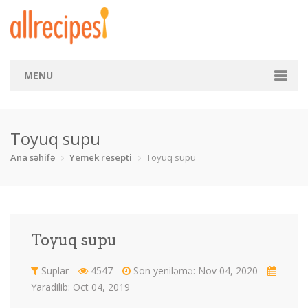
MENU
Ana səhifə
Toyuq supu
Kateqoriya
Ana səhifə
Yemek resepti
Toyuq supu
Balıq
Börək
Çay
Çörək
Desert
Dietik
dəniz m
Fast food
Toyuq supu
İçkilər
Makaron
Mal əti
Pizza
Suplar
4547
Son yeniləmə: Nov 04, 2020
Qoyun əti
Quru yemək
Salat
Şirniyyat
Yaradilib: Oct 04, 2019