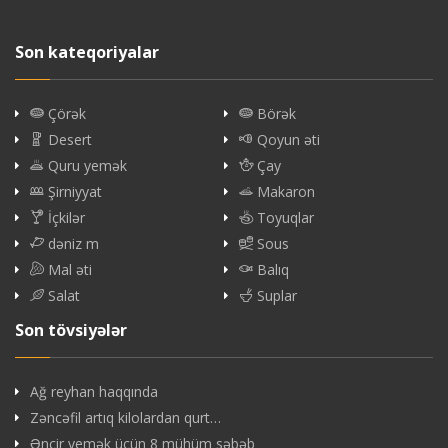
Son kateqoriyalar
Çörək
Börək
Desert
Qoyun əti
Quru yemək
Çay
Şirniyyat
Makaron
İçkilər
Toyuqlar
dəniz m
Sous
Mal əti
Balıq
Salat
Suplar
Son tövsiyələr
Ağ reyhan haqqında
Zəncəfil artıq kilolardan qurt…
Əncir yemək üçün 8 mühüm səbəb