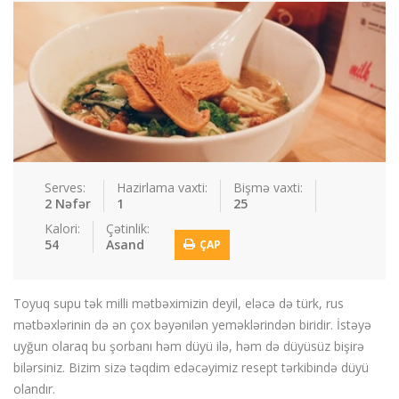
Sous
Suplar
Tortlar
Toyuqlar
Yemek resepti
faydali melumat
Əlaqə
Giriş / Qeydiyat
Serves:
Hazirlama vaxti:
Bişmə vaxti:
2 Nəfər
1
25
Kalori:
Çətinlik:
54
Asand
ÇAP
Toyuq supu tək milli mətbəximizin deyil, eləcə də türk, rus
mətbəxlərinin də ən çox bəyənilən yeməklərindən biridir. İstəyə
uyğun olaraq bu şorbanı həm düyü ilə, həm də düyüsüz bişirə
bilərsiniz. Bizim sizə təqdim edəcəyimiz resept tərkibində düyü
olandır.