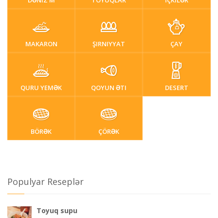
DƏNIZ M
TOYUQLAR
İÇKILƏR
MAKARON
ŞIRNIYYAT
ÇAY
QURU YEMƏK
QOYUN ƏTI
DESERT
BÖRƏK
ÇÖRƏK
Populyar Reseplər
Toyuq supu