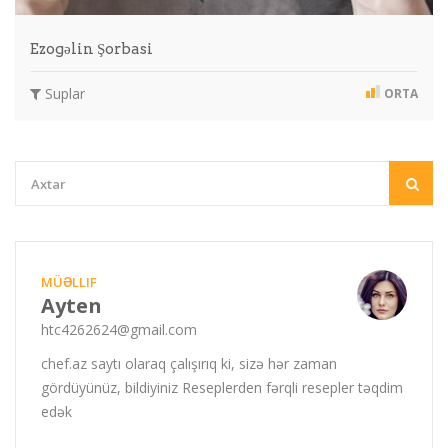
Ezogəlin Şorbasi
Suplar
ORTA
MÜƏLLIF
Ayten
htc4262624@gmail.com
chef.az saytı olaraq çalışırıq ki, sizə hər zaman
gördüyünüz, bildiyiniz Reseplerden fərqli resepler təqdim
edək