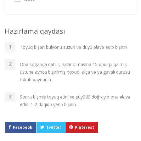
Hazirlama qaydasi
Toyuq bişən bulyonu süzün və düyü əlavə edib bişirin
Ona soğança qatılır, hazır olmasına 15 dəqiqə qalmış
üstünə ayrıca bişirilmiş noxud, alça və ya gavalı qurusu
töküb qaynadın
Sonra bişmiş toyuq ətini və şüyüdü doğrayıb ona əlavə
edin. 1-2 dəqiqə yenə bişirin.
Facebook
Twitter
Pinterest