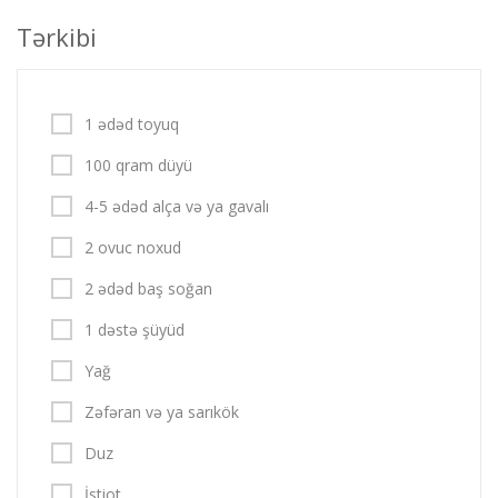
Tərkibi
1 ədəd toyuq
100 qram düyü
4-5 ədəd alça və ya gavalı
2 ovuc noxud
2 ədəd baş soğan
1 dəstə şüyüd
Yağ
Zəfəran və ya sarıkök
Duz
İstiot