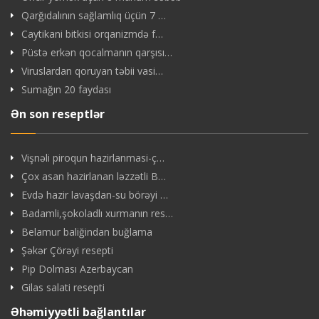
Qarğıdalının sağlamlıq üçün 7 …
Caytikani bitkisi orqanizmdə f…
Püstə erkən qocalmanın qarşısı…
Viruslardan qoruyan təbii vasi…
Sumağın 20 faydası
Ən son reseptlər
Vişnəli piroqun hazirlanmasi-ç…
Çox asan hazirlanan ləzzətli B…
Evdə hazir lavaşdan-su börəyi …
Badamli,şokoladlı xurmanın res…
Belamur baliğindan buğlama
Şəkər Çörəyi resepti
Pip Dolması Azerbaycan
Gilas salati resepti
Əhəmiyyətli bağlantılar