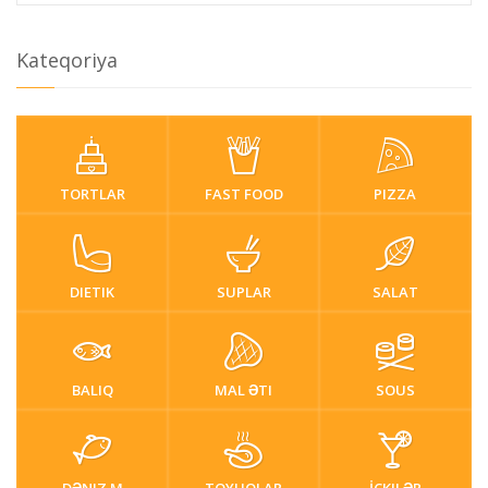
Kateqoriya
TORTLAR
FAST FOOD
PIZZA
DIETIK
SUPLAR
SALAT
BALIQ
MAL ƏTI
SOUS