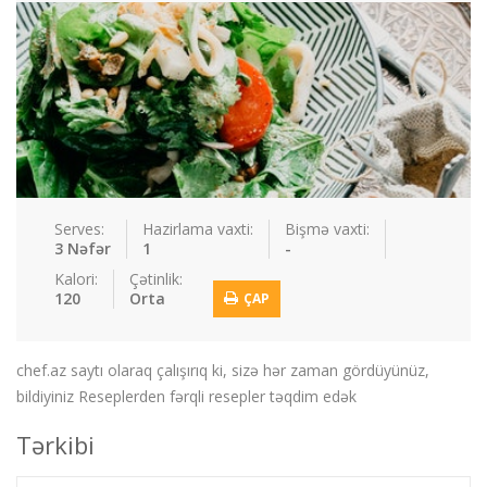
Sous
Suplar
Tortlar
Toyuqlar
Yemek resepti
faydali melumat
Əlaqə
Giriş / Qeydiyat
Serves:
Hazirlama vaxti:
Bişmə vaxti:
3 Nəfər
1
-
Kalori:
Çətinlik:
120
Orta
ÇAP
chef.az saytı olaraq çalışırıq ki, sizə hər zaman gördüyünüz,
bildiyiniz Reseplerden fərqli resepler təqdim edək
Tərkibi