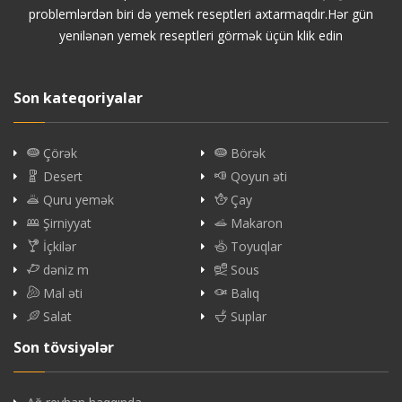
problemlərdən biri də yemek reseptleri axtarmaqdır.Hər gün
yenilənən yemek reseptleri görmək üçün klik edin
Son kateqoriyalar
Çörək
Börək
Desert
Qoyun əti
Quru yemək
Çay
Şirniyyat
Makaron
İçkilər
Toyuqlar
dəniz m
Sous
Mal əti
Balıq
Salat
Suplar
Son tövsiyələr