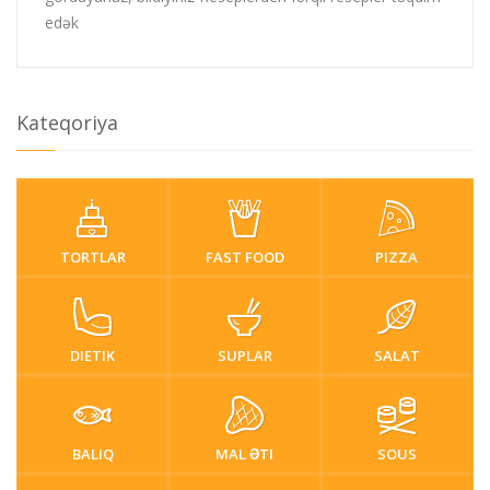
edək
Kateqoriya
TORTLAR
FAST FOOD
PIZZA
DIETIK
SUPLAR
SALAT
BALIQ
MAL ƏTI
SOUS