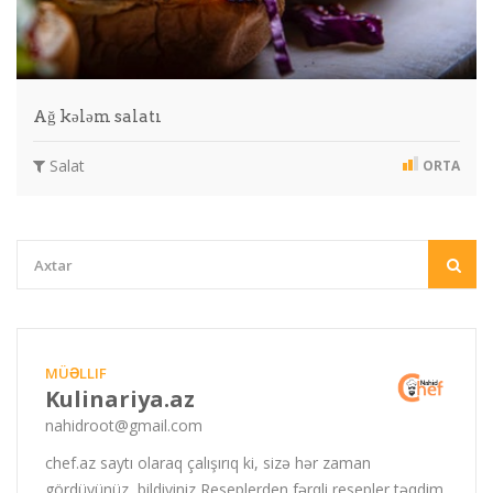
Ağ kələm salatı
Salat
ORTA
MÜƏLLIF
Kulinariya.az
nahidroot@gmail.com
chef.az saytı olaraq çalışırıq ki, sizə hər zaman
gördüyünüz, bildiyiniz Reseplerden fərqli resepler təqdim