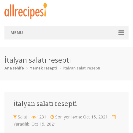
MENU
Ana səhifə
İtalyan salatı resepti
Kateqoriya
Ana səhifə
Yemek resepti
İtalyan salatı resepti
Balıq
Börək
Çay
Çörək
Desert
Dietik
dəniz m
Fast food
İtalyan salatı resepti
İçkilər
Makaron
Mal əti
Pizza
Salat
1231
Son yeniləmə: Oct 15, 2021
Qoyun əti
Quru yemək
Salat
Şirniyyat
Yaradilib: Oct 15, 2021