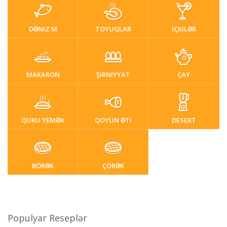
DƏNIZ M
TOYUQLAR
İÇKILƏR
MAKARON
ŞIRNIYYAT
ÇAY
QURU YEMƏK
QOYUN ƏTI
DESERT
BÖRƏK
ÇÖRƏK
Populyar Reseplər