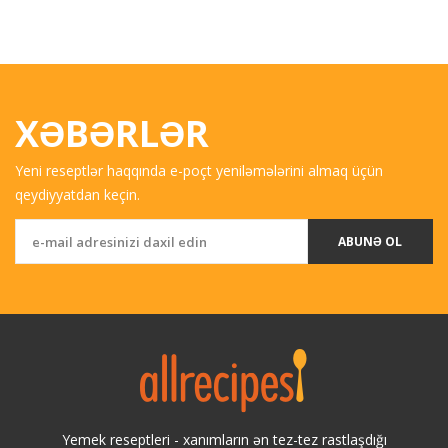
XƏBƏRLƏR
Yeni reseptlər haqqında e-poçt yeniləmələrini almaq üçün
qeydiyyatdan keçin.
ABUNƏ OL
Yemek reseptleri - xanımların ən tez-tez rastlaşdığı