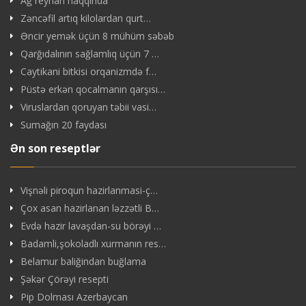
Ağ reyhan haqqında
Zəncəfil artıq kilolardan qurt…
Əncir yemək üçün 8 mühüm səbəb
Qarğıdalının sağlamlıq üçün 7 …
Caytikani bitkisi orqanizmdə f…
Püstə erkən qocalmanın qarşısı…
Viruslardan qoruyan təbii vasi…
Sumağın 20 faydası
Ən son reseptlər
Vişnəli piroqun hazirlanmasi-ç…
Çox asan hazirlanan ləzzətli B…
Evdə hazir lavaşdan-su börəyi …
Badamli,şokoladlı xurmanın res…
Belamur baliğindan buğlama
Şəkər Çörəyi resepti
Pip Dolması Azerbaycan