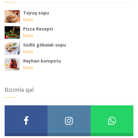
Toyuq supu
Baxiş
Pizza Resepti
Baxiş
Südlü göbələk supu
Baxiş
Reyhan kompotu
Baxiş
Bizimlə qal