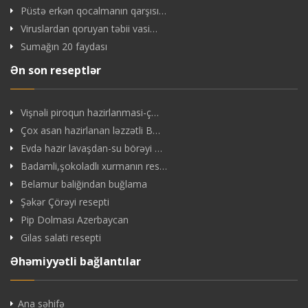
Püstə erkən qocalmanın qarşısı…
Viruslardan qoruyan təbii vasi…
Sumağın 20 faydası
Ən son reseptlər
Vişnəli piroqun hazirlanmasi-ç…
Çox asan hazirlanan ləzzətli B…
Evdə hazir lavaşdan-su börəyi …
Badamli,şokoladlı xurmanın res…
Belamur baliğindan buğlama
Şəkər Çörəyi resepti
Pip Dolması Azerbaycan
Gilas salati resepti
Əhəmiyyətli bağlantılar
Ana səhifə