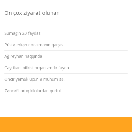
Ən çox ziyarət olunan
Sumağın 20 faydası
Püstə erkən qocalmanın qarşıs..
Ağ reyhan haqqında
Caytikani bitkisi orqanizmdə fayda..
Əncir yemək üçün 8 mühüm sə..
Zəncəfil artıq kilolardan qurtul..