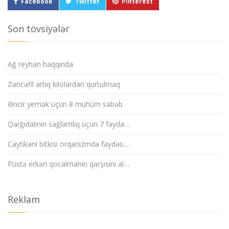
Facebook
Twitter
Pinterest
Son tövsiyələr
Ağ reyhan haqqında
Zəncəfil artıq kilolardan qurtulmaq
Əncir yemək üçün 8 mühüm səbəb
Qarğıdalının sağlamlıq üçün 7 fayda…
Caytikani bitkisi orqanizmdə faydas…
Püstə erkən qocalmanın qarşısını al…
Reklam