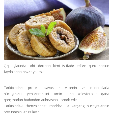
Sous
Suplar
Tortlar
Toyuqlar
Yemek resepti
faydali melumat
Əlaqə
Giriş / Qeydiyat
Qış aylarında təbii dərman kimi istifadə edilən quru əncirin
faydalarına nəzər yetirək.
Tərkibindəki protein sayəsində vitamin və minerallarla
hüceyrələrin yenilənməsini təmin edən xolesterolun qana
qarışmadan bədəndən atılmasına kömək edir.
Tərkibindəki "benzaldehit" maddəsi ilə xərçəng hüceyrələrinin
böyüməsini əngəlləyir.