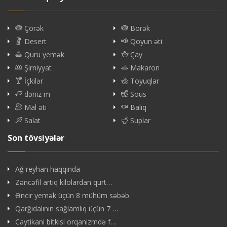
Çörək
Börək
Desert
Qoyun əti
Quru yemək
Çay
Şirniyyat
Makaron
İçkilər
Toyuqlar
dəniz m
Sous
Mal əti
Balıq
Salat
Suplar
Son tövsiyələr
Ağ reyhan haqqında
Zəncəfil artıq kilolardan qurt…
Əncir yemək üçün 8 mühüm səbəb
Qarğıdalının sağlamlıq üçün 7 …
Caytikani bitkisi orqanizmdə f…