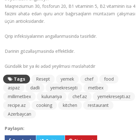
Maqneziumun 30, fosforun 20, B1 vitaminin 5, B2 vitaminin isə 4
faizini əhatə edən quru əncir bağırsaqların müntəzəm çalışması
üçün antioksidandır.
Qrip infeksiyalarının əngəllənməsində təsirlidir.
Dərinin gözəlləşməsində effektlidir.
Gündəlik bir ya iki ədəd yeyilməsi məsləhətdir
Tags
Resept
yemek
chef
food
aspaz
dadli
yemekresepti
metbex
millimetbex
kulunariya
chef.az
yemekresepti.az
recipe.az
cooking
kitchen
restaurant
Azerbaycan
Paylaşın: