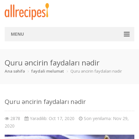
MENU
Ana səhifə
Quru əncirin faydaları nədir
Kateqoriya
Ana səhifə
faydali melumat
Quru əncirin faydaları nədir
Balıq
Börək
Çay
Çörək
Desert
Dietik
dəniz m
Fast food
Quru əncirin faydaları nədir
İçkilər
Makaron
Mal əti
Pizza
2878
Yaradilib: Oct 17, 2020
Son yeniləmə: Nov 29,
2020
Qoyun əti
Quru yemək
Salat
Şirniyyat