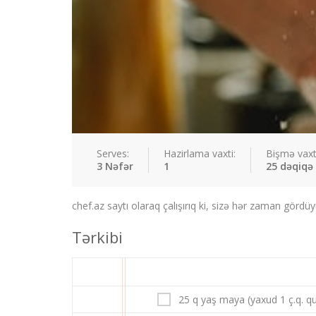
Serves:
Hazirlama vaxti:
Bişmə vaxt
3 Nəfər
1
25 dəqiqə
chef.az saytı olaraq çalışırıq ki, sizə hər zaman gördü
Tərkibi
25 q yaş maya (yaxud 1 ç.q. q