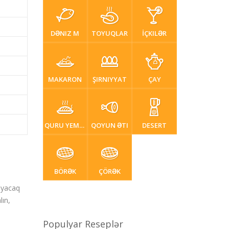
DƏNIZ M
TOYUQLAR
İÇKILƏR
MAKARON
ŞIRNIYYAT
ÇAY
QURU YEMƏK
QOYUN ƏTI
DESERT
BÖRƏK
ÇÖRƏK
mayacaq
lın,
Populyar Reseplər