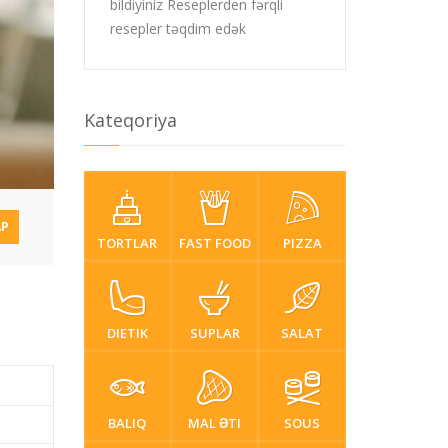
bildiyiniz Reseplerden fərqli
resepler təqdim edək
Kateqoriya
P
TORTLAR
FAST FOOD
PIZZA
DIETIK
SUPLAR
SALAT
BALIQ
MAL ƏTI
SOUS