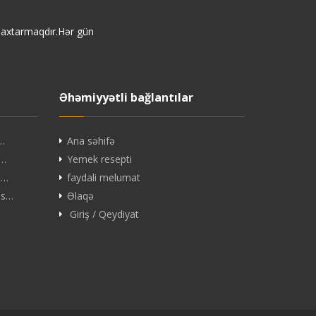
i axtarmaqdır.Hər gün
Əhəmiyyətli bağlantılar
ç…
Ana səhifə
B…
Yemek resepti
 …
faydali melumat
es…
Əlaqə
Giriş / Qeydiyat