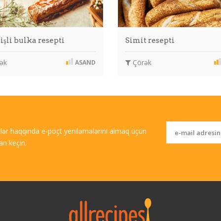
işli bulka resepti
Simit resepti
ək
Çörək
ASAND
tlər haqqında e-poçt yeniləmələrini almaq üçün
an keçin.