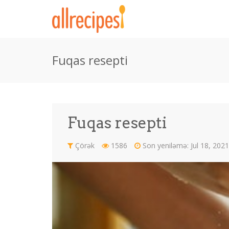
Fuqas resepti
Fuqas resepti
Çörək
1586
Son yeniləmə: Jul 18, 202