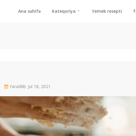
Ana səhifə
Kateqoriya
Yemek resepti
f
1
Yaradilib: Jul 18, 2021