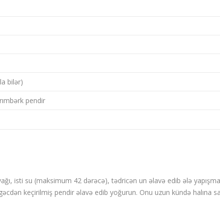
a bilər)
arımbərk pendir
 yağı, isti su (maksimum 42 dərəcə), tədricən un əlavə edib ələ yapış
cdən keçirilmiş pendir əlavə edib yoğurun. Onu uzun kündə halına sa