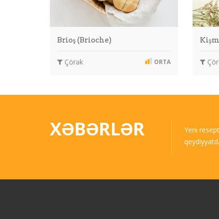
Brioş (Brioche)
Kişm
Çörək
Çör
ORTA
XƏBƏRLƏR
Yeni resep
qeydiyyatd