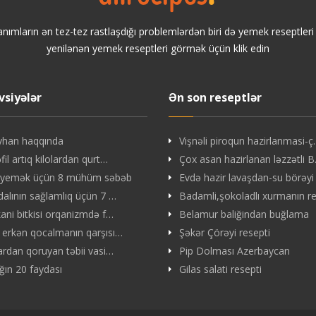
anımların ən tez-tez rastlaşdığı problemlərdən biri də yemek reseptler
yenilənən yemek reseptleri görmək üçün klik edin
vsiyələr
Ən son reseptlər
yhan haqqında
Vişnəli piroqun hazirlanmasi-
il artıq kilolardan qurt…
Çox asan hazirlanan ləzzətli 
 yemək üçün 8 mühüm səbəb
Evdə hazir lavaşdan-su börəyi
dalının sağlamlıq üçün 7 …
Badamli,şokoladlı xurmanın r
kani bitkisi orqanizmdə f…
Belamur baliğindan buğlama
 erkən qocalmanın qarşısı…
Şəkər Çörəyi resepti
lardan qoruyan təbii vasi…
Pip Dolması Azerbaycan
ın 20 faydası
Gilas salati resepti