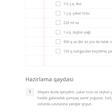
1/2 ç.q. duz
1 ç.q. şəkər tozu
220 ml su
1 x.q. zeytun yağı
450 q un (bir az çox da tələb ol
150 q sürtgəcdən keçirilmiş y
Hazirlama qaydasi
Mayanı duzla qarışdırın, şəkər tozu və zeytun
həddə gələnədək yumşaq xəmir yoğurun. Sürtgə
üstündə uzunasına yarıqlar qoyun.