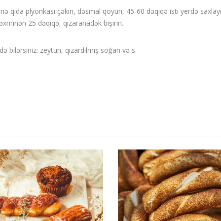
nə qida plyonkası çəkin, dəsmal qoyun, 45-60 dəqiqə isti yerdə saxlayı
əxminən 25 dəqiqə, qızaranadək bişirin.
ə bilərsiniz: zeytun, qızardılmış soğan və s.