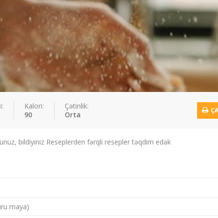
i:
Kalori:
Çətinlik:
ÇA
90
Orta
yünüz, bildiyiniz Reseplerden fərqli resepler təqdim edək
uru maya)