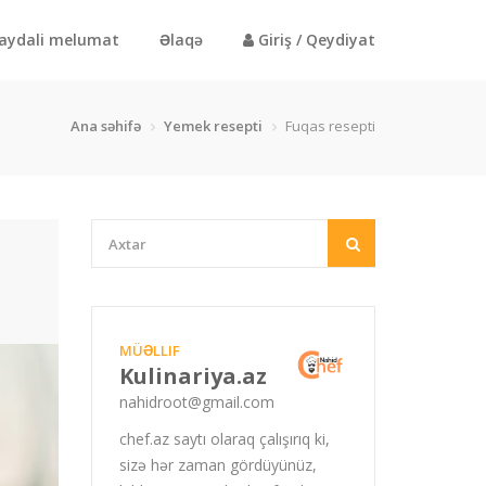
aydali melumat
Əlaqə
Giriş / Qeydiyat
Ana səhifə
Yemek resepti
Fuqas resepti
MÜƏLLIF
Kulinariya.az
nahidroot@gmail.com
chef.az saytı olaraq çalışırıq ki,
sizə hər zaman gördüyünüz,