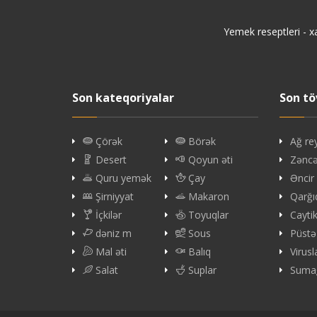
Yemek reseptleri - x
Son kateqoriyalar
Son tö
Çörək
Börək
Ağ re
Desert
Qoyun əti
Zəncəf
Quru yemək
Çay
Əncir
Şirniyyat
Makaron
Qarğı
İçkilər
Toyuqlar
Cayti
dəniz m
Sous
Püstə
Mal əti
Balıq
Virus
Salat
Suplar
Sumağ