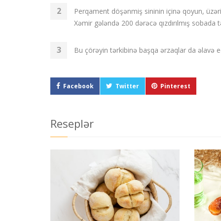
Perqament döşənmiş sininin içinə qoyun, üzəri
Xəmir gələndə 200 dərəcə qızdırılmış sobada t
Bu çörəyin tərkibinə başqa ərzaqlar da əlavə ed
Facebook
Twitter
Pinterest
Reseplər