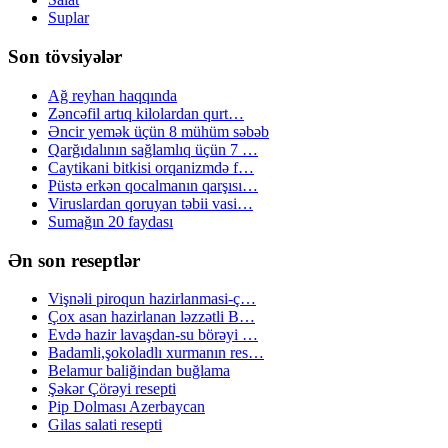
Suplar
Son tövsiyələr
Ağ reyhan haqqında
Zəncəfil artıq kilolardan qurt…
Əncir yemək üçün 8 mühüm səbəb
Qarğıdalının sağlamlıq üçün 7 …
Caytikani bitkisi orqanizmdə f…
Püstə erkən qocalmanın qarşısı…
Viruslardan qoruyan təbii vasi…
Sumağın 20 faydası
Ən son reseptlər
Vişnəli piroqun hazirlanmasi-ç…
Çox asan hazirlanan ləzzətli B…
Evdə hazir lavaşdan-su börəyi …
Badamli,şokoladlı xurmanın res…
Belamur baliğindan buğlama
Şəkər Çörəyi resepti
Pip Dolması Azerbaycan
Gilas salati resepti