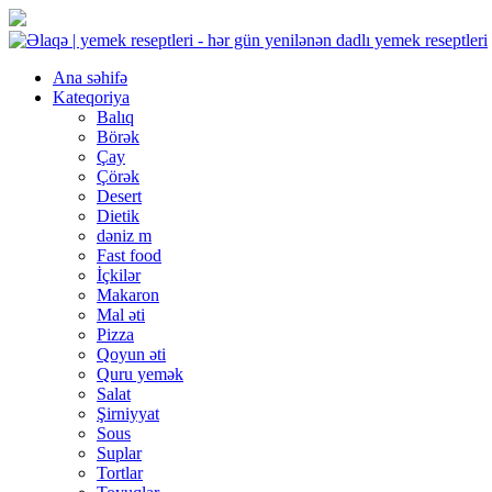
Ana səhifə
Kateqoriya
Balıq
Börək
Çay
Çörək
Desert
Dietik
dəniz m
Fast food
İçkilər
Makaron
Mal əti
Pizza
Qoyun əti
Quru yemək
Salat
Şirniyyat
Sous
Suplar
Tortlar