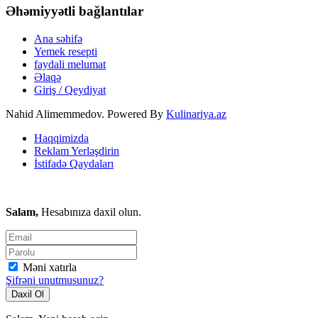
Əhəmiyyətli bağlantılar
Ana səhifə
Yemek resepti
faydali melumat
Əlaqə
Giriş / Qeydiyat
Nahid Alimemmedov. Powered By
Kulinariya.az
Haqqimizda
Reklam Yerləşdirin
İstifadə Qaydaları
Salam,
Hesabınıza daxil olun.
Məni xatırla
Şifrəni unutmusunuz?
Daxil Ol