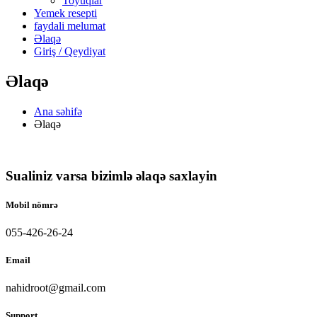
Toyuqlar
Yemek resepti
faydali melumat
Əlaqə
Giriş / Qeydiyat
Əlaqə
Ana səhifə
Əlaqə
Sualiniz varsa bizimlə əlaqə saxlayin
Mobil nömrə
055-426-26-24
Email
nahidroot@gmail.com
Support