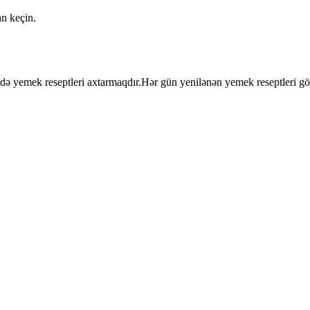
an keçin.
ri də yemek reseptleri axtarmaqdır.Hər gün yenilənən yemek reseptleri g