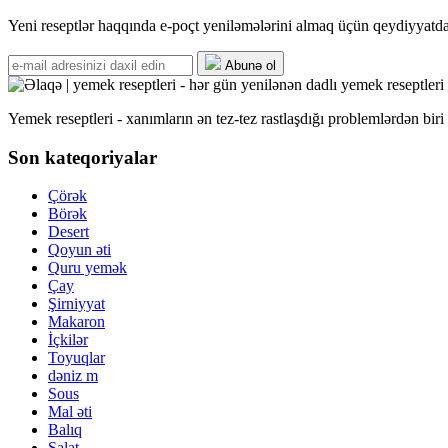
Yeni reseptlər haqqında e-poçt yeniləmələrini almaq üçün qeydiyyatd
Abunə ol
Yemek reseptleri - xanımların ən tez-tez rastlaşdığı problemlərdən bi
Son kateqoriyalar
Çörək
Börək
Desert
Qoyun əti
Quru yemək
Çay
Şirniyyat
Makaron
İçkilər
Toyuqlar
dəniz m
Sous
Mal əti
Balıq
Salat