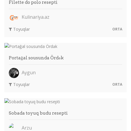
Filette do polo resepti
Kulinariya.az
Toyuqlar
ORTA
Portağal sousunda Ördək
Aygun
Toyuqlar
ORTA
Sobada toyuq budu resepti
Arzu