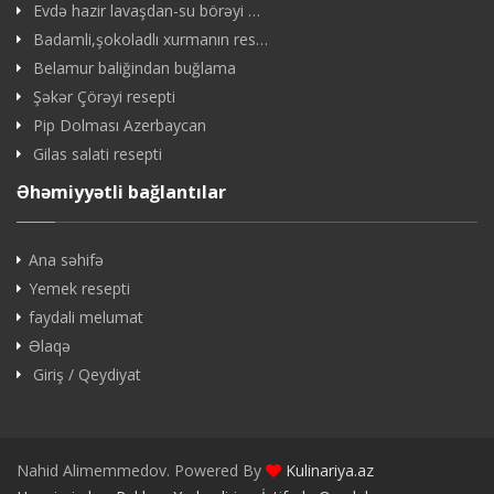
Evdə hazir lavaşdan-su börəyi …
Badamli,şokoladlı xurmanın res…
Belamur baliğindan buğlama
Şəkər Çörəyi resepti
Pip Dolması Azerbaycan
Gilas salati resepti
Əhəmiyyətli bağlantılar
Ana səhifə
Yemek resepti
faydali melumat
Əlaqə
Giriş / Qeydiyat
Nahid Alimemmedov. Powered By
Kulinariya.az