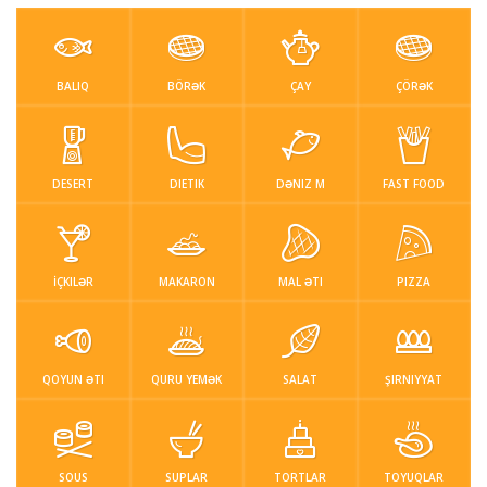
Sous
Suplar
Tortlar
Toyuqlar
Yemek resepti
BALIQ
BÖRƏK
ÇAY
ÇÖRƏK
faydali melumat
Əlaqə
DESERT
DIETIK
DƏNIZ M
FAST FOOD
Giriş / Qeydiyat
İÇKILƏR
MAKARON
MAL ƏTI
PIZZA
QOYUN ƏTI
QURU YEMƏK
SALAT
ŞIRNIYYAT
SOUS
SUPLAR
TORTLAR
TOYUQLAR