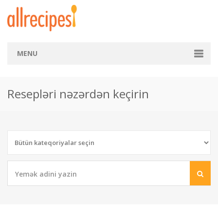
MENU
Ana səhifə
Resepləri nəzərdən keçirin
Kateqoriya
Balıq
Börək
Çay
Çörək
Desert
Dietik
dəniz m
Fast food
İçkilər
Makaron
Mal əti
Pizza
Qoyun əti
Quru yemək
Salat
Şirniyyat