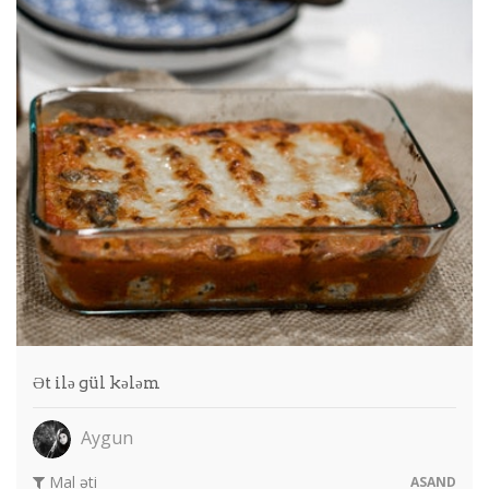
Ət ilə gül kələm
Aygun
Mal əti
ASAND