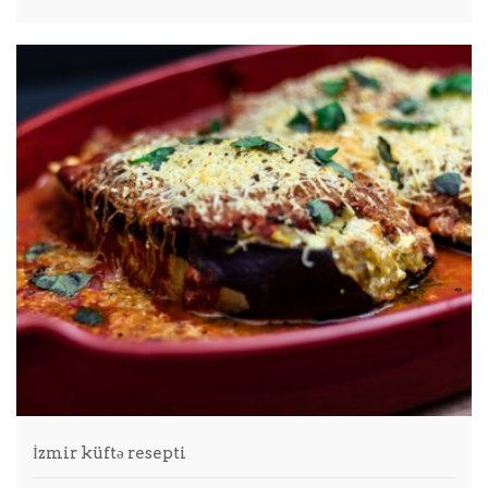
İzmir küftə resepti