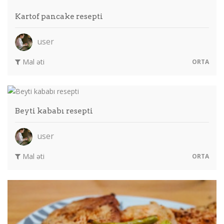
Kartof pancake resepti
user
Mal əti
ORTA
Beyti kababı resepti
user
Mal əti
ORTA