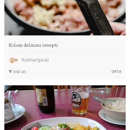
Kələm dolması resepti
Kulinariya.az
Mal əti
ORTA