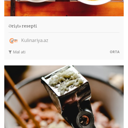
Əriştə resepti
Kulinariya.az
Mal əti
ORTA