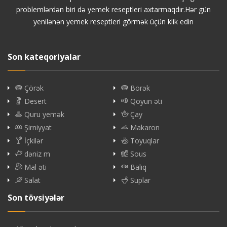
problemlərdən biri də yemek reseptleri axtarmaqdır.Hər gün
yenilənən yemek reseptleri görmək üçün klik edin
Son kateqoriyalar
Çörək
Börək
Desert
Qoyun əti
Quru yemək
Çay
Şirniyyat
Makaron
İçkilər
Toyuqlar
dəniz m
Sous
Mal əti
Balıq
Salat
Suplar
Son tövsiyələr