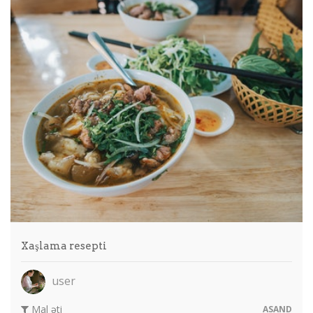
Xaşlama resepti
user
Mal əti
ASAND