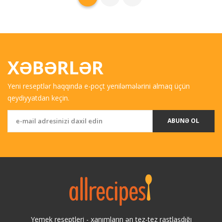
XƏBƏRLƏR
Yeni reseptlər haqqında e-poçt yeniləmələrini almaq üçün
qeydiyyatdan keçin.
ABUNƏ OL
Yemek reseptleri - xanımların ən tez-tez rastlaşdığı