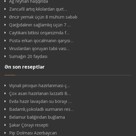
Ağ reyhan haqqında
Zəncəfil artıq kilolardan qurt…
Əncir yemək üçün 8 mühüm səbəb
Qarğıdalının sağlamlıq üçün 7 …
Caytikani bitkisi orqanizmdə f…
Püstə erkən qocalmanın qarşısı…
Viruslardan qoruyan təbii vasi…
Sumağın 20 faydası
Ən son reseptlər
Vişnəli piroqun hazirlanmasi-ç…
Çox asan hazirlanan ləzzətli B…
Evdə hazir lavaşdan-su börəyi …
Badamli,şokoladlı xurmanın res…
Belamur baliğindan buğlama
Şəkər Çörəyi resepti
Pip Dolması Azerbaycan