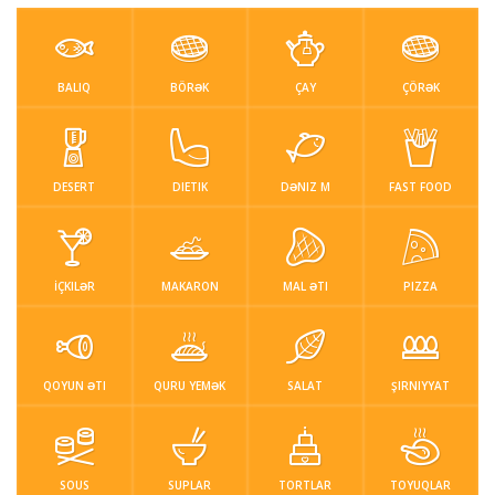
Sous
Suplar
Tortlar
Toyuqlar
Yemek resepti
BALIQ
BÖRƏK
ÇAY
ÇÖRƏK
faydali melumat
Əlaqə
DESERT
DIETIK
DƏNIZ M
FAST FOOD
Giriş / Qeydiyat
İÇKILƏR
MAKARON
MAL ƏTI
PIZZA
QOYUN ƏTI
QURU YEMƏK
SALAT
ŞIRNIYYAT
SOUS
SUPLAR
TORTLAR
TOYUQLAR