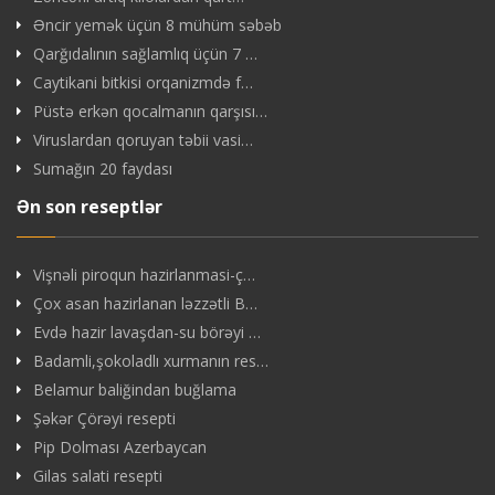
Əncir yemək üçün 8 mühüm səbəb
Qarğıdalının sağlamlıq üçün 7 …
Caytikani bitkisi orqanizmdə f…
Püstə erkən qocalmanın qarşısı…
Viruslardan qoruyan təbii vasi…
Sumağın 20 faydası
Ən son reseptlər
Vişnəli piroqun hazirlanmasi-ç…
Çox asan hazirlanan ləzzətli B…
Evdə hazir lavaşdan-su börəyi …
Badamli,şokoladlı xurmanın res…
Belamur baliğindan buğlama
Şəkər Çörəyi resepti
Pip Dolması Azerbaycan
Gilas salati resepti