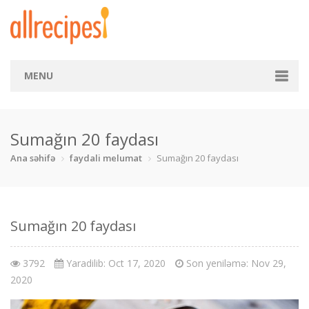
MENU
Ana səhifə
Sumağın 20 faydası
Kateqoriya
Ana səhifə
faydali melumat
Sumağın 20 faydası
Balıq
Börək
Çay
Çörək
Desert
Dietik
dəniz m
Fast food
Sumağın 20 faydası
İçkilər
Makaron
Mal əti
Pizza
3792
Yaradilib: Oct 17, 2020
Son yeniləmə: Nov 29,
2020
Qoyun əti
Quru yemək
Salat
Şirniyyat