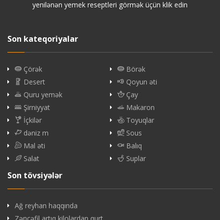
yenilənən yemek reseptleri görmək üçün klik edin
Son kateqoriyalar
Çörək
Börək
Desert
Qoyun əti
Quru yemək
Çay
Şirniyyat
Makaron
İçkilər
Toyuqlar
dəniz m
Sous
Mal əti
Balıq
Salat
Suplar
Son tövsiyələr
Ağ reyhan haqqında
Zəncəfil artıq kilolardan qurt…