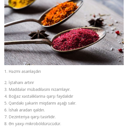
Sous
Suplar
Tortlar
Toyuqlar
Yemek resepti
faydali melumat
Əlaqə
Giriş / Qeydiyat
1. Həzmi asanlaşdırı
2. İştahanı artırır
3. Maddələr mübadiləsini nizamlayır.
4. Boğaz xəstəliklərinə qarşı faydalıdır
5. Qandakı şəkərin miqdarını aşağı salır.
6. İshalı aradan qaldırı.
7. Dezinteriya qarşı təsirlidir.
8. Ən yaxşı mikroböldürücüdür.