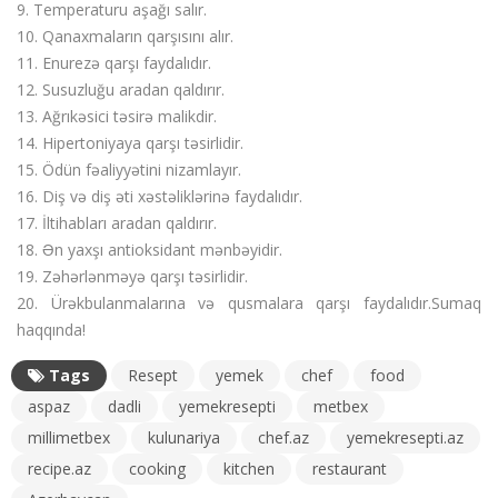
9. Temperaturu aşağı salır.
10. Qanaxmaların qarşısını alır.
11. Enurezə qarşı faydalıdır.
12. Susuzluğu aradan qaldırır.
13. Ağrıkəsici təsirə malikdir.
14. Hipertoniyaya qarşı təsirlidir.
15. Ödün fəaliyyətini nizamlayır.
16. Diş və diş əti xəstəliklərinə faydalıdır.
17. İltihabları aradan qaldırır.
18. Ən yaxşı antioksidant mənbəyidir.
19. Zəhərlənməyə qarşı təsirlidir.
20. Ürəkbulanmalarına və qusmalara qarşı faydalıdır.Sumaq
haqqında!
Tags
Resept
yemek
chef
food
aspaz
dadli
yemekresepti
metbex
millimetbex
kulunariya
chef.az
yemekresepti.az
recipe.az
cooking
kitchen
restaurant