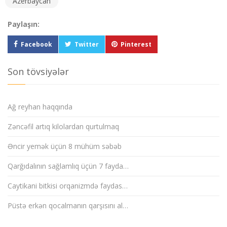
Azerbaycan
Paylaşın:
Facebook
Twitter
Pinterest
Son tövsiyələr
Ağ reyhan haqqında
Zəncəfil artıq kilolardan qurtulmaq
Əncir yemək üçün 8 mühüm səbəb
Qarğıdalının sağlamlıq üçün 7 fayda…
Caytikani bitkisi orqanizmdə faydas…
Püstə erkən qocalmanın qarşısını al…