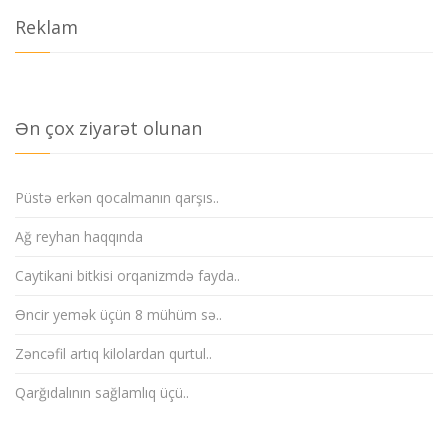
Reklam
Ən çox ziyarət olunan
Püstə erkən qocalmanın qarşıs..
Ağ reyhan haqqında
Caytikani bitkisi orqanizmdə fayda..
Əncir yemək üçün 8 mühüm sə..
Zəncəfil artıq kilolardan qurtul..
Qarğıdalının sağlamlıq üçü..