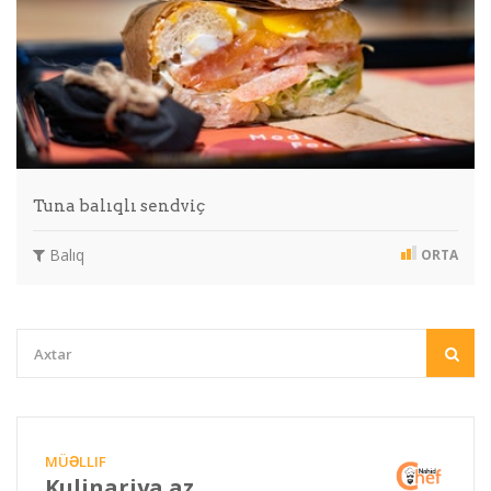
Tuna balıqlı sendviç
Balıq
ORTA
MÜƏLLIF
Kulinariya.az