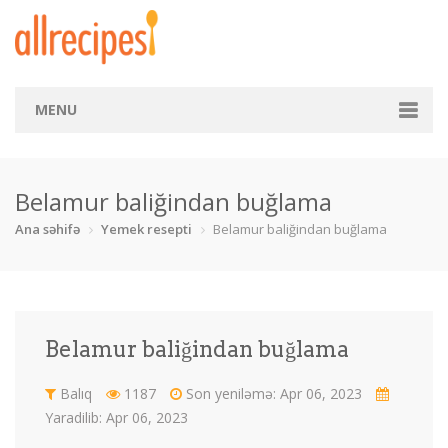
MENU
Ana səhifə
Belamur baliğindan buğlama
Kateqoriya
Ana səhifə
Yemek resepti
Belamur baliğindan buğlama
Balıq
Börək
Çay
Çörək
Desert
Dietik
dəniz m
Fast food
Belamur baliğindan buğlama
İçkilər
Makaron
Mal əti
Pizza
Balıq
1187
Son yeniləmə: Apr 06, 2023
Qoyun əti
Quru yemək
Salat
Şirniyyat
Yaradilib: Apr 06, 2023