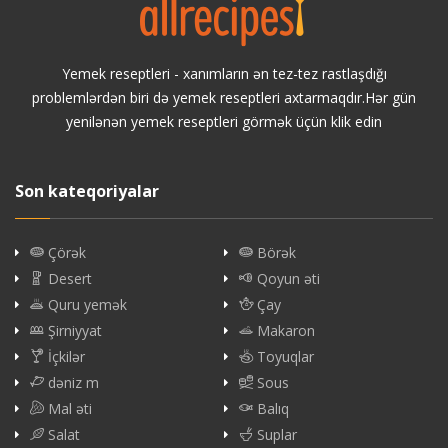
Yemek reseptleri - xanımların ən tez-tez rastlaşdığı
problemlərdən biri də yemek reseptleri axtarmaqdır.Hər gün
yenilənən yemek reseptleri görmək üçün klik edin
Son kateqoriyalar
Çörək
Börək
Desert
Qoyun əti
Quru yemək
Çay
Şirniyyat
Makaron
İçkilər
Toyuqlar
dəniz m
Sous
Mal əti
Balıq
Salat
Suplar