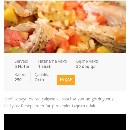
Sous
Suplar
Tortlar
Toyuqlar
Yemek resepti
faydali melumat
Əlaqə
Giriş / Qeydiyat
Serves:
Hazirlama vaxti:
Bişmə vaxti:
5 Nəfər
1 saat
30 dəqiqə
Kalori:
Çətinlik:
250
Orta
ÇAP
chef.az saytı olaraq çalışırıq ki, sizə hər zaman gördüyünüz,
bildiyiniz Reseplerden fərqli resepler təqdim edək