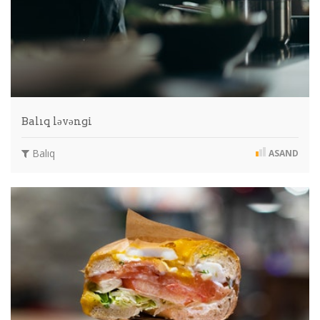
Balıq ləvəngi
Balıq
ASAND