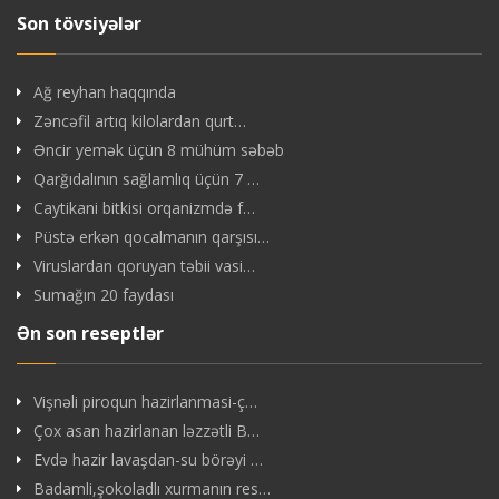
Son tövsiyələr
Ağ reyhan haqqında
Zəncəfil artıq kilolardan qurt…
Əncir yemək üçün 8 mühüm səbəb
Qarğıdalının sağlamlıq üçün 7 …
Caytikani bitkisi orqanizmdə f…
Püstə erkən qocalmanın qarşısı…
Viruslardan qoruyan təbii vasi…
Sumağın 20 faydası
Ən son reseptlər
Vişnəli piroqun hazirlanmasi-ç…
Çox asan hazirlanan ləzzətli B…
Evdə hazir lavaşdan-su börəyi …
Badamli,şokoladlı xurmanın res…