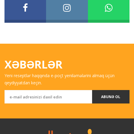
XƏBƏRLƏR
Yeni reseptlər haqqında e-poçt yeniləmələrini almaq üçün
qeydiyyatdan keçin.
ABUNƏ OL