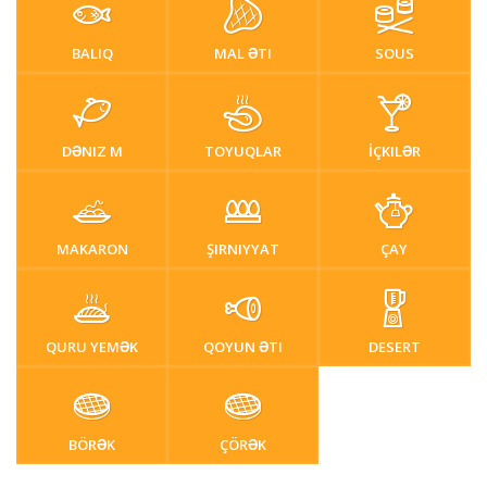
BALIQ
MAL ƏTI
SOUS
DƏNIZ M
TOYUQLAR
İÇKILƏR
MAKARON
ŞIRNIYYAT
ÇAY
QURU YEMƏK
QOYUN ƏTI
DESERT
BÖRƏK
ÇÖRƏK