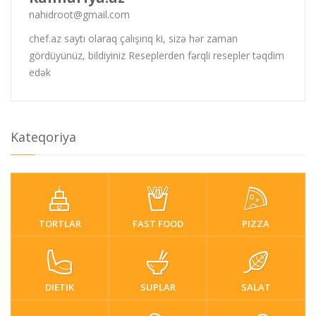
nahidroot@gmail.com
chef.az saytı olaraq çalışırıq ki, sizə hər zaman
gördüyünüz, bildiyiniz Reseplerden fərqli resepler təqdim
edək
Kateqoriya
TORTLAR
FAST FOOD
PIZZA
DIETIK
SUPLAR
SALAT