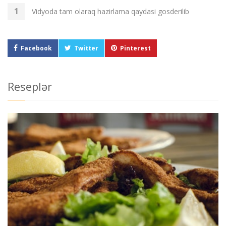
Vidyoda tam olaraq hazirlama qaydasi gosderilib
Facebook
Twitter
Pinterest
Reseplər