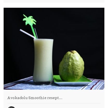
Avokadolu Smoothie resept…