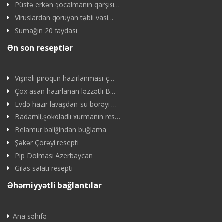
Püstə erkən qocalmanın qarşısı…
Viruslardan qoruyan təbii vasi…
Sumağın 20 faydası
Ən son reseptlər
Vişnəli piroqun hazirlanmasi-ç…
Çox asan hazirlanan ləzzətli B…
Evdə hazir lavaşdan-su börəyi …
Badamli,şokoladlı xurmanın res…
Belamur baliğindan buğlama
Şəkər Çörəyi resepti
Pip Dolması Azerbaycan
Gilas salati resepti
Əhəmiyyətli bağlantılar
Ana səhifə