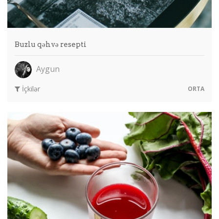
Buzlu qəhvə resepti
Aygun
İçkilər
ORTA