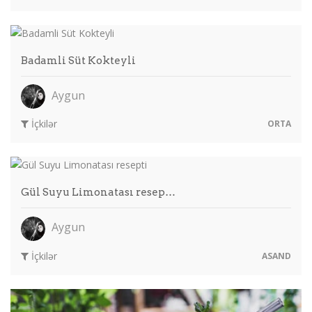
Badamli Süt Kokteyli
Aygun
İçkilər
ORTA
Gül Suyu Limonatası resep…
Aygun
İçkilər
ASAND