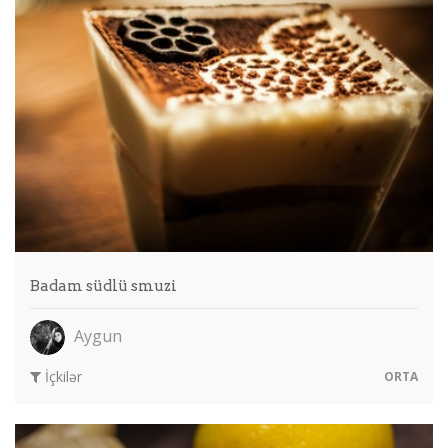
Badam südlü smuzi
Aygun
İçkilər
ORTA