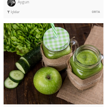
Aygun
İçkilər
ORTA