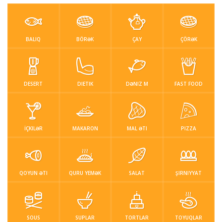
Sous
Suplar
Tortlar
Toyuqlar
Yemek resepti
BALIQ
BÖRƏK
ÇAY
ÇÖRƏK
faydali melumat
Əlaqə
DESERT
DIETIK
DƏNIZ M
FAST FOOD
Giriş / Qeydiyat
İÇKILƏR
MAKARON
MAL ƏTI
PIZZA
QOYUN ƏTI
QURU YEMƏK
SALAT
ŞIRNIYYAT
SOUS
SUPLAR
TORTLAR
TOYUQLAR