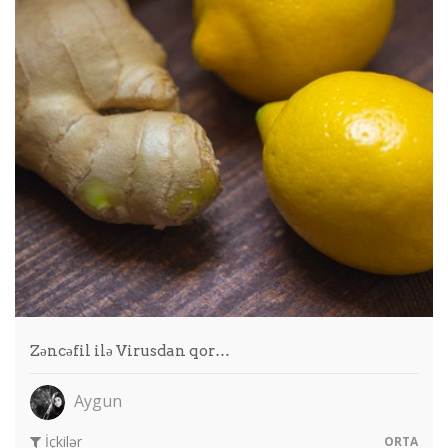
Zəncəfil ilə Virusdan qor…
Aygun
İçkilər
ORTA