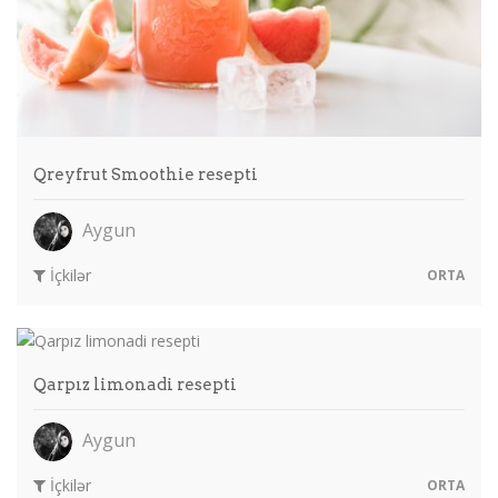
Qreyfrut Smoothie resepti
Aygun
İçkilər
ORTA
Qarpız limonadi resepti
Aygun
İçkilər
ORTA