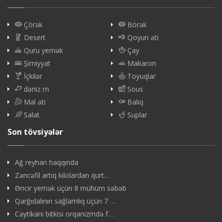
Çörək
Börək
Desert
Qoyun əti
Quru yemək
Çay
Şirniyyat
Makaron
İçkilər
Toyuqlar
dəniz m
Sous
Mal əti
Balıq
Salat
Suplar
Son tövsiyələr
Ağ reyhan haqqında
Zəncəfil artıq kilolardan qurt…
Əncir yemək üçün 8 mühüm səbəb
Qarğıdalının sağlamlıq üçün 7 …
Caytikani bitkisi orqanizmdə f…