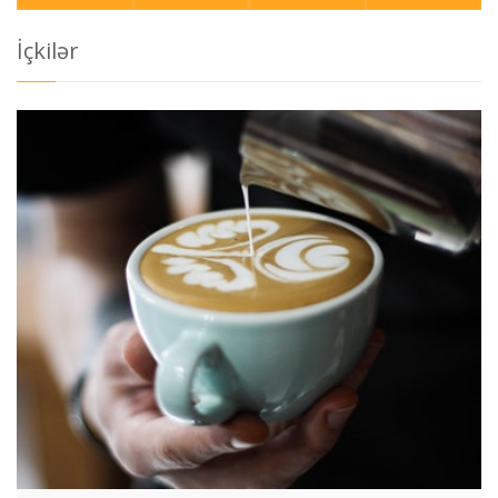
İçkilər