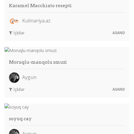
Karamel Macchiato resepti
Kulinariya.az
İçkilər
ASAND
Moruqlu-manqolu smuzi
Aygun
İçkilər
ASAND
soyuq cay
Aygun