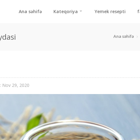
Ana səhifə
Kateqoriya
Yemek resepti
f
ydasi
Ana səhifə
: Nov 29, 2020