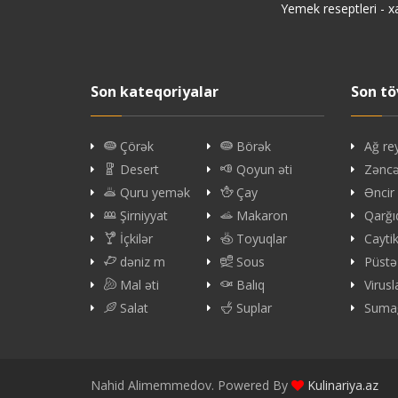
Yemek reseptleri - x
Son kateqoriyalar
Son tö
Çörək
Börək
Ağ re
Desert
Qoyun əti
Zəncəf
Quru yemək
Çay
Əncir
Şirniyyat
Makaron
Qarğı
İçkilər
Toyuqlar
Cayti
dəniz m
Sous
Püstə
Mal əti
Balıq
Virus
Salat
Suplar
Sumağ
Nahid Alimemmedov. Powered By
Kulinariya.az