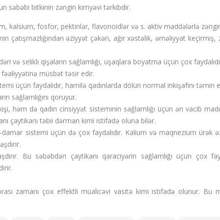
un səbəbi bitkinin zəngin kimyəvi tərkibdir.
m, kalsium, fosfor, pektinlər, flavonoidlər və s. aktiv maddələrlə zəngin
min çatışmazlığından əziyyət çəkən, ağır xəstəlik, əməliyyat keçirmiş, 
əri və selikli qişaların sağlamlığı, uşaqlara boyatma üçün çox faydalıdı
 fəaliyyətinə müsbət təsir edir.
temi üçün faydalıdır, hamilə qadınlarda dölün normal inkişafını təmin e
arın sağlamlığını qoruyur.
 kişi, həm də qadın cinsiyyət sisteminin sağlamlığı üçün ən vacib ma
nı çaytikanı təbii dərman kimi istifadə oluna bilər.
-damar sistemi üçün də çox faydalıdır. Kalium və maqnezium ürək əz
aşdırır.
şdırır. Bu səbəbdən çaytikanı qaraciyərin sağlamlığı üçün çox fayd
irir.
ası zamanı çox effektli müalicəvi vasitə kimi istifadə olunur. Bu 