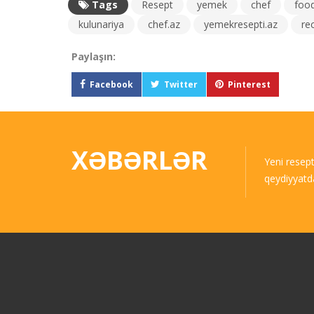
Tags
Resept
yemek
chef
foo
kulunariya
chef.az
yemekresepti.az
re
Paylaşın:
Facebook
Twitter
Pinterest
XƏBƏRLƏR
Yeni resep
qeydiyyatd