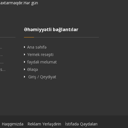
i axtarmaqdır.Hər gün
Əhəmiyyətli bağlantılar
ç…
Ana səhifə
B…
Yemek resepti
 …
faydali melumat
es…
Əlaqə
Giriş / Qeydiyat
Haqqimizda
Reklam Yerləşdirin
İstifadə Qaydaları