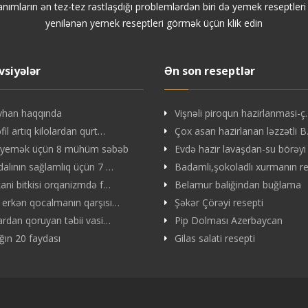
anımların ən tez-tez rastlaşdığı problemlərdən biri də yemek reseptler
yenilənən yemek reseptleri görmək üçün klik edin
vsiyələr
Ən son reseptlər
yhan haqqında
Vişnəli piroqun hazirlanmasi-
il artıq kilolardan qurt…
Çox asan hazirlanan ləzzətli 
 yemək üçün 8 mühüm səbəb
Evdə hazir lavaşdan-su börəyi
dalının sağlamlıq üçün 7 …
Badamli,şokoladlı xurmanın r
kani bitkisi orqanizmdə f…
Belamur baliğindan buğlama
 erkən qocalmanın qarşısı…
Şəkər Çörəyi resepti
lardan qoruyan təbii vasi…
Pip Dolması Azerbaycan
ın 20 faydası
Gilas salati resepti