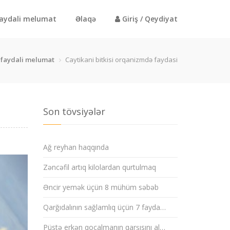
aydali melumat
Əlaqə
Giriş / Qeydiyat
faydali melumat
Caytikani bitkisi orqanizmdə faydasi
Son tövsiyələr
Ağ reyhan haqqında
Zəncəfil artıq kilolardan qurtulmaq
Əncir yemək üçün 8 mühüm səbəb
Qarğıdalının sağlamlıq üçün 7 fayda…
Püstə erkən qocalmanın qarşısını al…