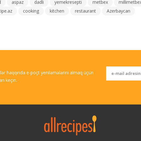
d
aspaz
dadli
yemekresepti
metbex
millimetbe
cipe.az
cooking
kitchen
restaurant
Azerbaycan
tlər haqqında e-poçt yeniləmələrini almaq üçün
an keçin.