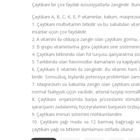
Çaytikanı bir çox faydalı xüsusiyyətlərlə zəngindir. Bun
Çaytikanı A, B, C, K, E, P vitaminlər, kalium, maqneziu
1. Çaytikanı multivitamin bitkidir və bu səbəbdən vita
insanlar üçün çox faydalıdır.
2. A vitamini ilə olduqca zəngin olan çaytikanı görmə, d
3. B qrupu vitaminlərinə görə çaytikanı sinir sisteminin
4. Çaytikanı bitkisində olan fol turşusu qanyaratma sis
5. Tərkibində olan flavonoidlər damarların və kapilyarl
6. Çaytikanı E vitamini ilə zəngindir. Bu vitamin həm
biridir. Sonsuzluq, kişilərdə potensiya problemləri zama
7. Maqnezium və kaliumla zəngin olan çaytikanı ürək
normal fəaliyyəti üçün vacibdir, arterial təzyiqi normall
8. Çaytikanı orqanizmdə bərpa proseslərini stimulla
qaraciyərin zədələnmiş hüceyrələrinin bərpasını tezləşd
9. Çaytikanı immun sistemini möhkəmləndirir.
10. Çaytikanı yağı mədə və 12 barmaq bağırsağı xor
çaytikanı yağı və bitkinin dəmləməsi istifadə olunur