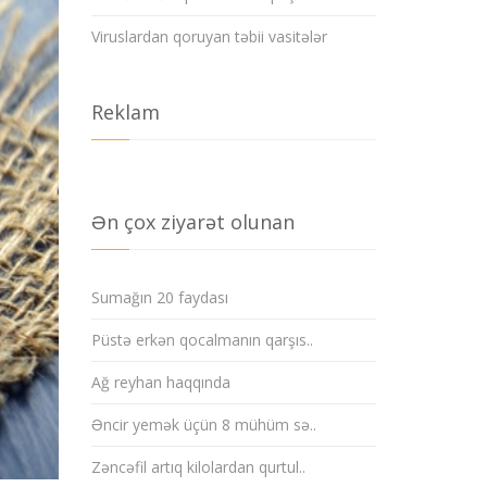
Viruslardan qoruyan təbii vasitələr
Reklam
Ən çox ziyarət olunan
Sumağın 20 faydası
Püstə erkən qocalmanın qarşıs..
Ağ reyhan haqqında
Əncir yemək üçün 8 mühüm sə..
Zəncəfil artıq kilolardan qurtul..