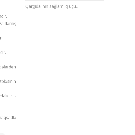
Qarğıdalının sağlamlıq üçü..
dir.
zəifləmiş
r.
dir.
ddələrdən
ələsinin
alıdır -
məqsədlə